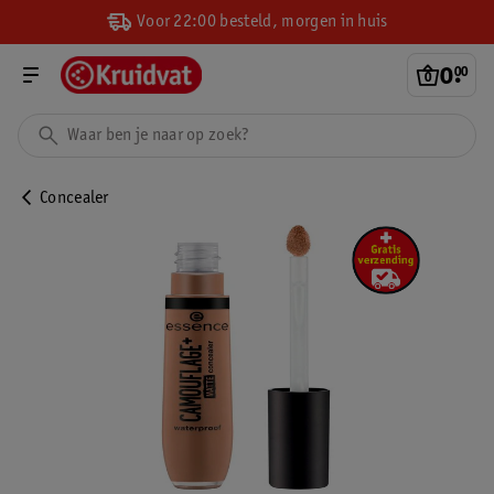
Voor 22:00 besteld, morgen in huis
0
.
00
Concealer