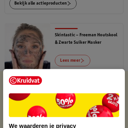
Bekijk alle actieproducten
Skintastic – Freeman Houtskool
& Zwarte Suiker Masker
Lees meer
Kruidvat is altijd voordelig
Gratis ophalen in de winkel
Op werkdagen voor 22:00 uur besteld, volgende dag in huis
Gratis thuisbezorgd vanaf 50.00
Gratis retourneren binnen 30 dagen
Gratis punten met je Kruidvat kaart
We waarderen je privacy