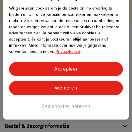
Wij gebruiken cookies om je de beste online ervaring te
bieden en om onze website persoonlijker en makkelijker te
maken.
Zo kunnen we jou de beste acties en aanbiedingen
tonen en zorgen we dat je ook buiten Kruidvat.be relevante
Over dit product
advertenties ziet.
Je bepaalt zelf welke cookies je
accepteert.
Je kunt je voorkeuren altijd aanpassen of
intrekken.
Meer informatie over hoe we je gegevens
Productinformatie
verwerken lees je in ons
Privacybeleid
.
Etiketinformatie
Accepteer
Nature Impact Score
Weigeren
Dit product heeft (nog) geen Nature
Impact Score.
Meer informatie
Zelf cookies beheren
Bestel & Bezorginformatie