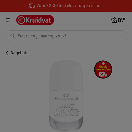
Voor 22:00 besteld, morgen in huis
0
.
00
Nagellak