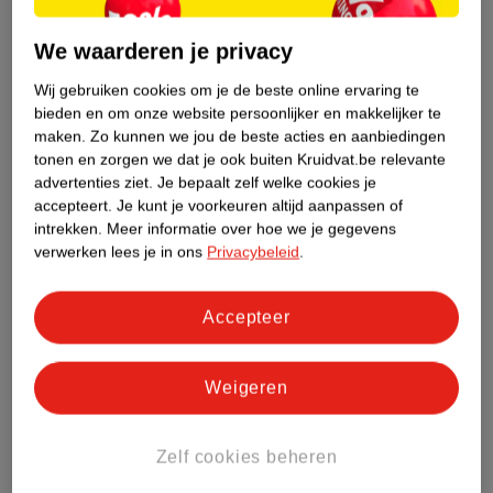
We waarderen je privacy
Etiketinformatie
Wij gebruiken cookies om je de beste online ervaring te
bieden en om onze website persoonlijker en makkelijker te
Nature Impact Score
maken.
Zo kunnen we jou de beste acties en aanbiedingen
Dit product heeft (nog) geen Nature
tonen en zorgen we dat je ook buiten Kruidvat.be relevante
Impact Score.
advertenties ziet.
Je bepaalt zelf welke cookies je
Meer informatie
accepteert.
Je kunt je voorkeuren altijd aanpassen of
intrekken.
Meer informatie over hoe we je gegevens
verwerken lees je in ons
Privacybeleid
.
Bestel & Bezorginformatie
Accepteer
Bekijk ook
Weigeren
Meer
Essence
Alle Nagellak
Zelf cookies beheren
Hoe controleren wij de reviews?