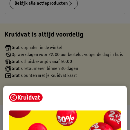
Bekijk alle actieproducten
Kruidvat is altijd voordelig
Gratis ophalen in de winkel
Op werkdagen voor 22:00 uur besteld, volgende dag in huis
Gratis thuisbezorgd vanaf 50.00
Gratis retourneren binnen 30 dagen
Gratis punten met je Kruidvat kaart
Over dit product
Productinformatie