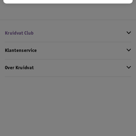
Kruidvat Club
Klantenservice
Over Kruidvat