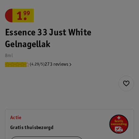
1
.
99
Essence 33 Just White
Gelnagellak
8ml
273 reviews
(4.29/5)
Actie
Gratis thuisbezorgd