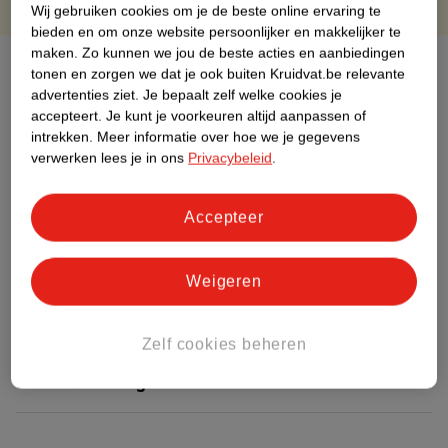
Wij gebruiken cookies om je de beste online ervaring te
bieden en om onze website persoonlijker en makkelijker te
maken.
Zo kunnen we jou de beste acties en aanbiedingen
Over dit product
tonen en zorgen we dat je ook buiten Kruidvat.be relevante
advertenties ziet.
Je bepaalt zelf welke cookies je
Productinformatie
accepteert.
Je kunt je voorkeuren altijd aanpassen of
intrekken.
Meer informatie over hoe we je gegevens
verwerken lees je in ons
Privacybeleid
.
Etiketinformatie
Accepteer
Nature Impact Score
Dit product heeft (nog) geen Nature
Weigeren
Impact Score.
Meer informatie
Zelf cookies beheren
Bestel & Bezorginformatie