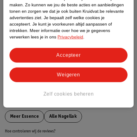
maken.
Zo kunnen we jou de beste acties en aanbiedingen
tonen en zorgen we dat je ook buiten Kruidvat.be relevante
Etiketinformatie
advertenties ziet.
Je bepaalt zelf welke cookies je
accepteert.
Je kunt je voorkeuren altijd aanpassen of
intrekken.
Meer informatie over hoe we je gegevens
Nature Impact Score
verwerken lees je in ons
Privacybeleid
.
Dit product heeft (nog) geen Nature
Impact Score.
Accepteer
Meer informatie
Weigeren
Bestel & Bezorginformatie
Zelf cookies beheren
Bekijk ook
Meer
Essence
Alle Nagellak
Hoe controleren wij de reviews?