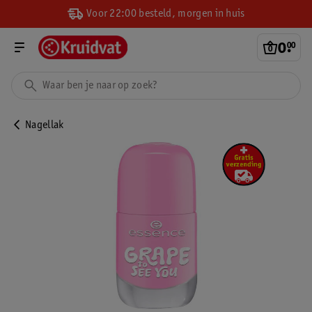
Voor 22:00 besteld, morgen in huis
0
.
00
Nagellak