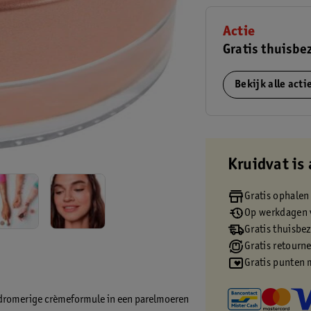
Actie
Gratis thuisbe
Bekijk alle act
Kruidvat is 
Gratis ophalen
Op werkdagen v
Gratis thuisbe
Gratis retourn
Gratis punten 
 dromerige crèmeformule in een parelmoeren