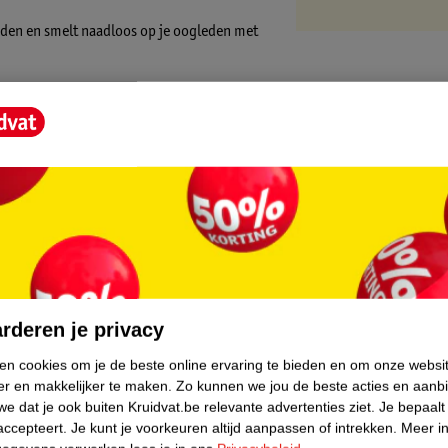
den en smelt naadloos op je oogleden met
ensie, de opbouwbare formule past zich aan
heidsniveaus en zorgt in slechts één
core.
rderen je privacy
ken cookies om je de beste online ervaring te bieden en om onze websi
er en makkelijker te maken.
Zo kunnen we jou de beste acties en aanb
e dat je ook buiten Kruidvat.be relevante advertenties ziet.
Je bepaalt
accepteert.
Je kunt je voorkeuren altijd aanpassen of intrekken.
Meer in