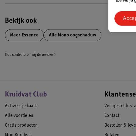
hoe we je 
Acce
Bekijk ook
Meer
Essence
Alle Mono oogschaduw
Hoe controleren wij de reviews?
Kruidvat Club
Klantense
Activeer je kaart
Veelgestelde vr
Alle voordelen
Contact
Gratis producten
Bestellen & lev
Mijn Kruidvat
Betalen