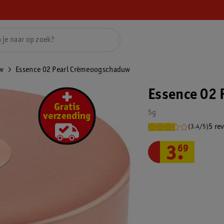
w
Essence 02 Pearl Crèmeoogschaduw
Essence 02
5g
5 re
(3.4/5)
3
.
69