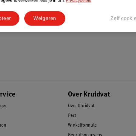
gegevens verwerken lees je in ons
Privacybeleid
.
pteer
Weigeren
Zelf cooki
rvice
Over Kruidvat
agen
Over Kruidvat
Pers
eren
Winkelformule
Bedrijfsgegevens