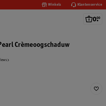
Winkels
Klantenservice
0
.
00
 Pearl Crèmeoogschaduw
views