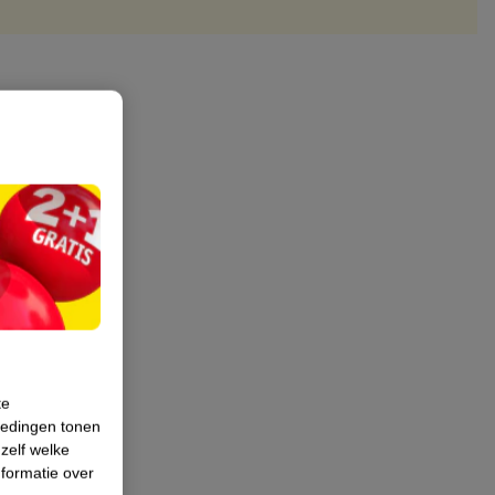
te
iedingen tonen
 zelf welke
formatie over