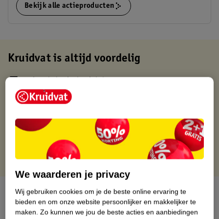
Bekijk alle actieproducten
Kruidvat is altijd voordelig
Gratis ophalen in de winkel
Op werkdagen voor 22:00 uur besteld, volgende dag in huis
Gratis thuisbezorgd vanaf 50.00
Gratis retourneren binnen 30 dagen
Gratis punten met je Kruidvat kaart
We waarderen je privacy
Over dit product
Wij gebruiken cookies om je de beste online ervaring te
bieden en om onze website persoonlijker en makkelijker te
maken.
Zo kunnen we jou de beste acties en aanbiedingen
Productinformatie