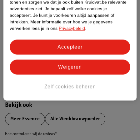
tonen en zorgen we dat je ook buiten Kruidvat.be relevante
advertenties ziet.
Je bepaalt zelf welke cookies je
Etiketinformatie
accepteert.
Je kunt je voorkeuren altijd aanpassen of
intrekken.
Meer informatie over hoe we je gegevens
verwerken lees je in ons
Privacybeleid
.
Nature Impact Score
Dit product heeft (nog) geen Nature
Accepteer
Impact Score.
Meer informatie
Weigeren
Bestel & Bezorginformatie
Zelf cookies beheren
Bekijk ook
Meer
Essence
Alle Wenkbrauwpoeder
Hoe controleren wij de reviews?