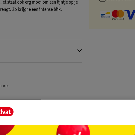
et staat ook erg mooi om een lijntje op je
ngt. Zo krijg je een intense blik.
core.