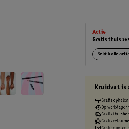
Actie
Gratis thuisbe
Bekijk alle act
Kruidvat is 
Gratis ophalen
Op werkdagen v
Gratis thuisbe
Gratis retourn
.
Gratis punten 