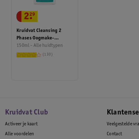
2
.
29
Kruidvat Cleansing 2
Phases Oogmake-
Upremover
150ml - Alle huidtypen
130
Kruidvat Club
Klantense
Activeer je kaart
Veelgestelde vr
Alle voordelen
Contact