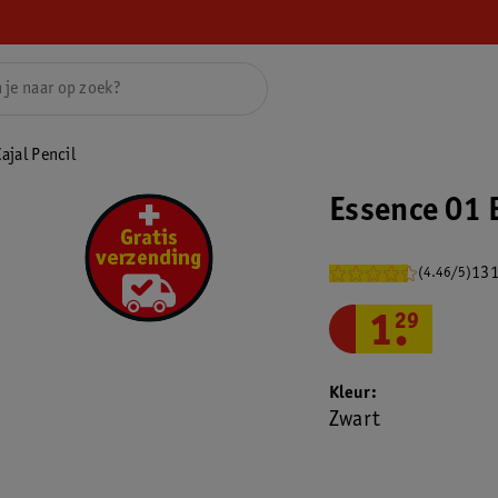
ajal Pencil
Essence 01 B
131
(4.46/5)
1
.
29
Kleur
Zwart