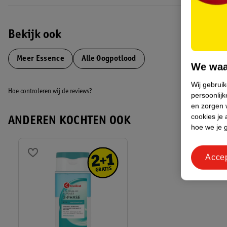
Bekijk ook
Meer
Essence
Alle Oogpotlood
We waa
Wij gebrui
Hoe controleren wij de reviews?
persoonlijk
en zorgen w
cookies je 
ANDEREN KOCHTEN OOK
hoe we je 
Acce