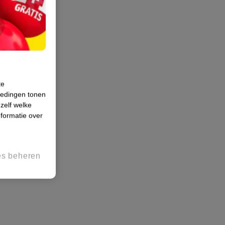
te
iedingen tonen
 zelf welke
formatie over
es beheren