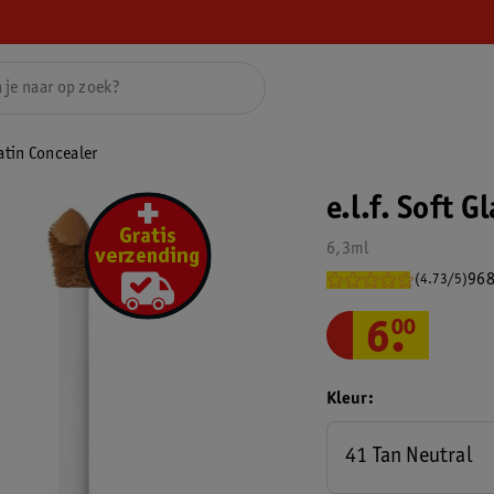
atin Concealer
e.l.f. Soft 
6,3ml
968
(4.73/5)
6
.
00
Kleur
41 Tan Neutral