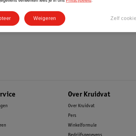
gegevens verwerken lees je in ons
Privacybeleid
.
pteer
Weigeren
Zelf cooki
rvice
Over Kruidvat
agen
Over Kruidvat
Pers
eren
Winkelformule
Bedrijfsgegevens