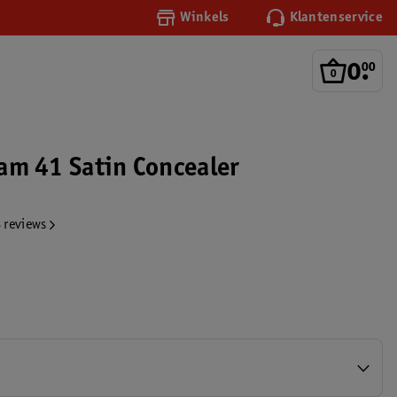
Winkels
Klantenservice
0
.
00
Glam 41 Satin Concealer
 reviews