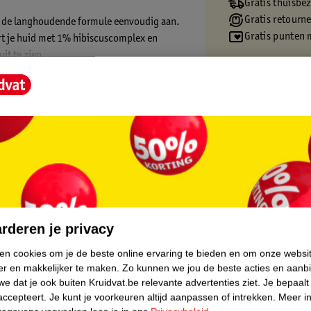
Gratis thuisbe
Gratis retourn
je de langhoudende formule eenvoudig aan.
Gratis punten 
rt je huid met 1% hibiscuscomplex en
it te zien.
core.
rderen je privacy
ken cookies om je de beste online ervaring te bieden en om onze websi
er en makkelijker te maken.
Zo kunnen we jou de beste acties en aanb
e dat je ook buiten Kruidvat.be relevante advertenties ziet.
Je bepaalt
accepteert.
Je kunt je voorkeuren altijd aanpassen of intrekken.
Meer in