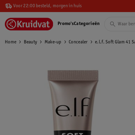
Voor 22:00 besteld, morgen in huis
Promo's
Categorieën
Home
Beauty
Make-up
Concealer
e.l.f. Soft Glam 41 S