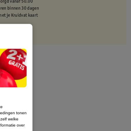
zorgd vanaf 50.00
eren binnen 30 dagen
met je Kruidvat kaart
te
iedingen tonen
 zelf welke
formatie over