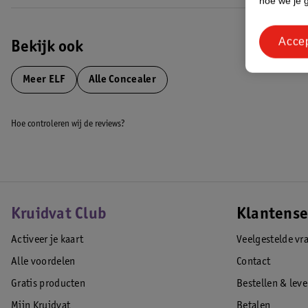
hoe we je 
Acce
Bekijk ook
Meer
ELF
Alle Concealer
Hoe controleren wij de reviews?
Kruidvat Club
Klantense
Activeer je kaart
Veelgestelde vr
Alle voordelen
Contact
Gratis producten
Bestellen & lev
Mijn Kruidvat
Betalen