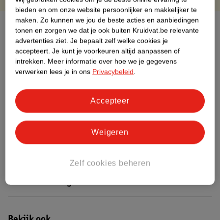
bieden en om onze website persoonlijker en makkelijker te
maken.
Zo kunnen we jou de beste acties en aanbiedingen
Over dit product
tonen en zorgen we dat je ook buiten Kruidvat.be relevante
advertenties ziet.
Je bepaalt zelf welke cookies je
Productinformatie
accepteert.
Je kunt je voorkeuren altijd aanpassen of
intrekken.
Meer informatie over hoe we je gegevens
verwerken lees je in ons
Privacybeleid
.
Etiketinformatie
Accepteer
Nature Impact Score
Dit product heeft (nog) geen Nature
Weigeren
Impact Score.
Meer informatie
Zelf cookies beheren
Bestel & Bezorginformatie