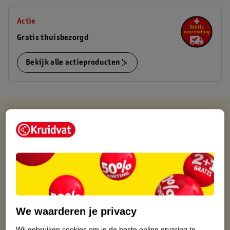
Actie
Gratis thuisbezorgd
Bekijk alle actieproducten
Kruidvat is altijd voordelig
Gratis ophalen in de winkel
Op werkdagen voor 22:00 uur besteld, volgende dag in huis
Gratis thuisbezorgd vanaf 50.00
Gratis retourneren binnen 30 dagen
Gratis punten met je Kruidvat kaart
We waarderen je privacy
Wij gebruiken cookies om je de beste online ervaring te