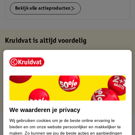
Bekijk alle actieproducten
Kruidvat is altijd voordelig
Gratis ophalen in de winkel
Op werkdagen voor 22:00 uur besteld, volgende dag in huis
Gratis thuisbezorgd vanaf 50.00
Gratis retourneren binnen 30 dagen
Gratis punten met je Kruidvat kaart
We waarderen je privacy
Wij gebruiken cookies om je de beste online ervaring te
Over dit product
bieden en om onze website persoonlijker en makkelijker te
maken.
Zo kunnen we jou de beste acties en aanbiedingen