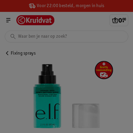
Voor 22:00 besteld, morgen in huis
0
.
00
Fixing sprays