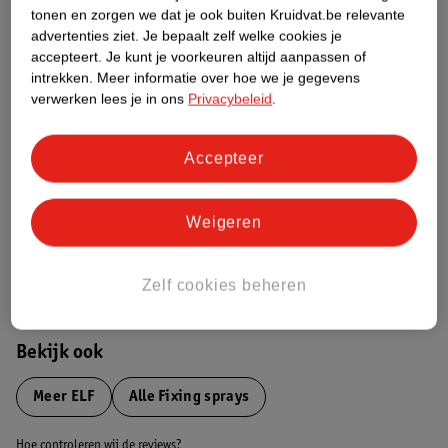
Productinformatie
tonen en zorgen we dat je ook buiten Kruidvat.be relevante
advertenties ziet.
Je bepaalt zelf welke cookies je
accepteert.
Je kunt je voorkeuren altijd aanpassen of
Etiketinformatie
intrekken.
Meer informatie over hoe we je gegevens
verwerken lees je in ons
Privacybeleid
.
Nature Impact Score
Dit product heeft (nog) geen Nature
Accepteer
Impact Score.
Meer informatie
Weigeren
Bestel & Bezorginformatie
Zelf cookies beheren
Bekijk ook
Meer
ELF
Alle Fixing sprays
Hoe controleren wij de reviews?