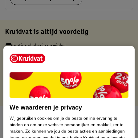
Kruidvat is altijd voordelig
Gratis ophalen in de winkel
Op werkdagen voor 22:00 uur besteld, volgende dag in huis
Gratis thuisbezorgd vanaf 50.00
Gratis retourneren binnen 30 dagen
Gratis punten met je Kruidvat kaart
We waarderen je privacy
Over dit product
Wij gebruiken cookies om je de beste online ervaring te
bieden en om onze website persoonlijker en makkelijker te
Productinformatie
maken.
Zo kunnen we jou de beste acties en aanbiedingen
tonen en zorgen we dat je ook buiten Kruidvat.be relevante