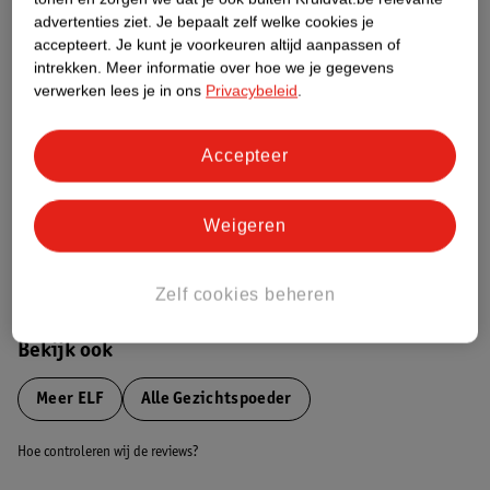
advertenties ziet.
Je bepaalt zelf welke cookies je
Etiketinformatie
accepteert.
Je kunt je voorkeuren altijd aanpassen of
intrekken.
Meer informatie over hoe we je gegevens
verwerken lees je in ons
Privacybeleid
.
Nature Impact Score
Dit product heeft (nog) geen Nature
Accepteer
Impact Score.
Meer informatie
Weigeren
Bestel & Bezorginformatie
Zelf cookies beheren
Bekijk ook
Meer
ELF
Alle Gezichtspoeder
Hoe controleren wij de reviews?