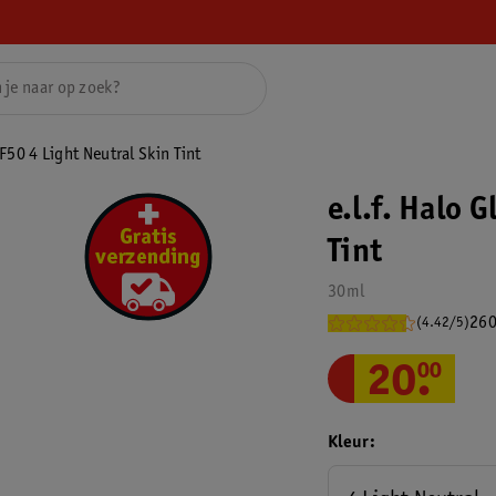
F50 4 Light Neutral Skin Tint
e.l.f. Halo 
Tint
30ml
260
(4.42/5)
20
.
00
Kleur