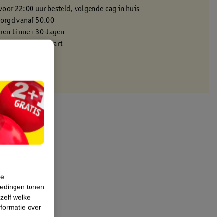
oor 22:00 uur besteld, volgende dag in huis
zorgd vanaf 50.00
eren binnen 30 dagen
met je Kruidvat kaart
te
iedingen tonen
 zelf welke
formatie over