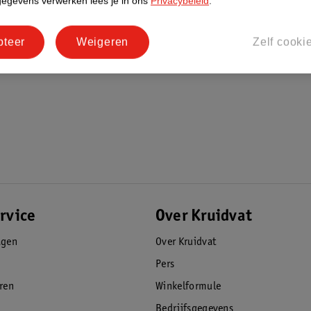
gegevens verwerken lees je in ons
Privacybeleid
.
pteer
Weigeren
Zelf cooki
rvice
Over Kruidvat
agen
Over Kruidvat
Pers
eren
Winkelformule
Bedrijfsgegevens