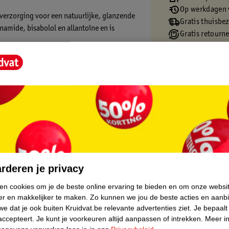
Op werkdagen v
sverzorging voor een natuurlijke, glanzende
Gratis thuisbe
inamide, bisabolol en allantoïne en is
Gratis retourn
Gratis punten 
core.
rderen je privacy
ken cookies om je de beste online ervaring te bieden en om onze websi
er en makkelijker te maken.
Zo kunnen we jou de beste acties en aanb
e dat je ook buiten Kruidvat.be relevante advertenties ziet.
Je bepaalt
accepteert.
Je kunt je voorkeuren altijd aanpassen of intrekken.
Meer in