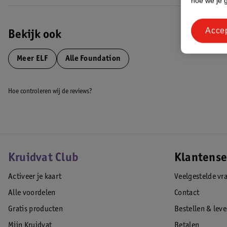
hoe we je 
Acce
Bekijk ook
Meer
ELF
Alle Foundation
Hoe controleren wij de reviews?
Kruidvat Club
Klantense
Activeer je kaart
Veelgestelde vr
Alle voordelen
Contact
Gratis producten
Bestellen & lev
Mijn Kruidvat
Betalen