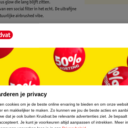
s glow die lang blijft zitten.
 een social filter in het echt. De ultrafijne
tuurlijke airbrushed vibe.
 klontert en plooit niet.
rissen voor een langhoudende, stralende
ouwbare dekking
glow
core.
 te werken
rderen je privacy
ken cookies om je de beste online ervaring te bieden en om onze websi
er en makkelijker te maken.
Zo kunnen we jou de beste acties en aanb
e dat je ook buiten Kruidvat.be relevante advertenties ziet.
Je bepaalt
accepteert.
Je kunt je voorkeuren altijd aanpassen of intrekken.
Meer in