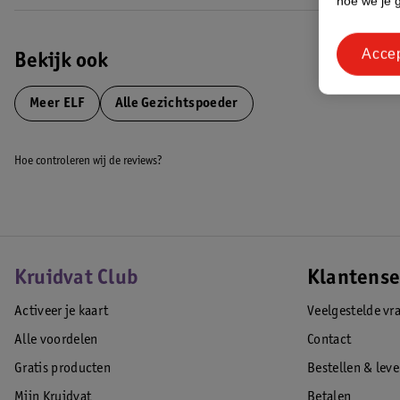
hoe we je 
Acce
Bekijk ook
Meer
ELF
Alle Gezichtspoeder
Hoe controleren wij de reviews?
Kruidvat Club
Klantense
Activeer je kaart
Veelgestelde vr
Alle voordelen
Contact
Gratis producten
Bestellen & lev
Mijn Kruidvat
Betalen