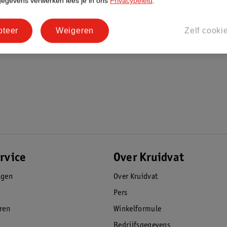
gegevens verwerken lees je in ons
Privacybeleid
.
pteer
Weigeren
Zelf cooki
rvice
Over Kruidvat
agen
Over Kruidvat
Pers
eren
Winkelformule
Bedrijfsgegevens