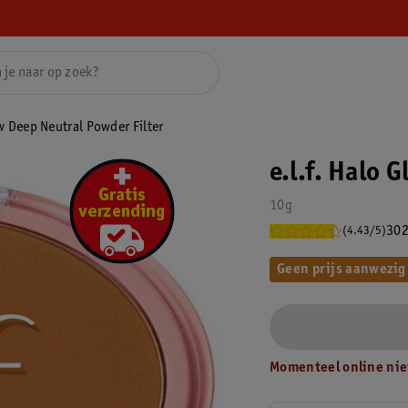
ow Deep Neutral Powder Filter
e.l.f. Halo 
10g
302
(4.43/5)
Geen prijs aanwezig
Momenteel online nie