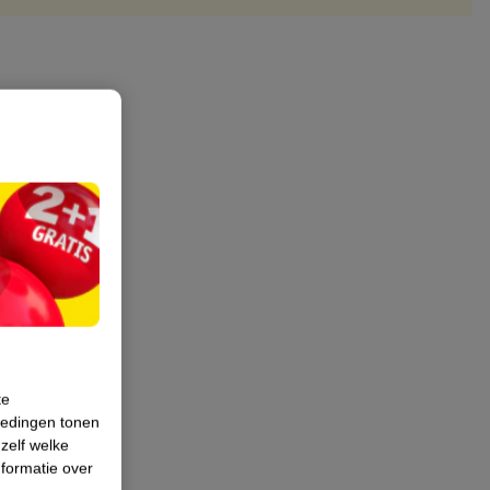
te
iedingen tonen
 zelf welke
formatie over