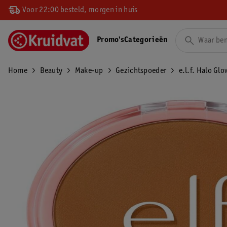
Voor 22:00 besteld, morgen in huis
Promo's
Categorieën
Home
Beauty
Make-up
Gezichtspoeder
e.l.f. Halo Gl