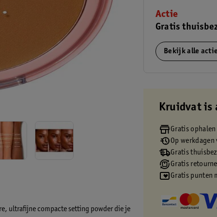
Actie
Gratis thuisbe
Bekijk alle act
Kruidvat is 
Gratis ophalen
Op werkdagen v
Gratis thuisbe
Gratis retourn
Gratis punten 
re, ultrafijne compacte setting powder die je