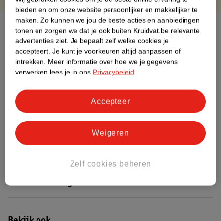
bieden en om onze website persoonlijker en makkelijker te
maken.
Zo kunnen we jou de beste acties en aanbiedingen
Over dit product
tonen en zorgen we dat je ook buiten Kruidvat.be relevante
advertenties ziet.
Je bepaalt zelf welke cookies je
Productinformatie
accepteert.
Je kunt je voorkeuren altijd aanpassen of
intrekken.
Meer informatie over hoe we je gegevens
verwerken lees je in ons
Privacybeleid
.
Etiketinformatie
Accepteer
Nature Impact Score
Dit product heeft (nog) geen Nature
Weigeren
Impact Score.
Meer informatie
Zelf cookies beheren
Bestel & Bezorginformatie