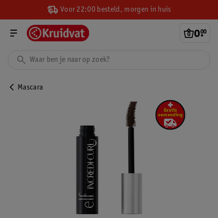
Voor 22:00 besteld, morgen in huis
0
.
00
Mascara