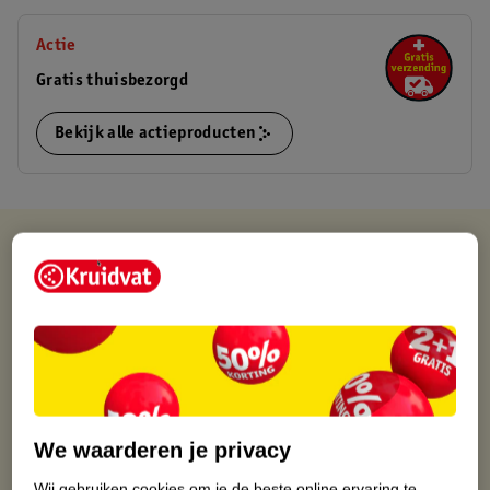
Actie
Gratis thuisbezorgd
Bekijk alle actieproducten
Kruidvat is altijd voordelig
Gratis ophalen in de winkel
Op werkdagen voor 22:00 uur besteld, volgende dag in huis
Gratis thuisbezorgd vanaf 50.00
Gratis retourneren binnen 30 dagen
Gratis punten met je Kruidvat kaart
We waarderen je privacy
Wij gebruiken cookies om je de beste online ervaring te