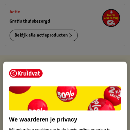
Actie
Gratis thuisbezorgd
Bekijk alle actieproducten
Kruidvat is altijd voordelig
Gratis ophalen in de winkel
Op werkdagen voor 22:00 uur besteld, volgende dag in huis
Gratis thuisbezorgd vanaf 50.00
Gratis retourneren binnen 30 dagen
Gratis punten met je Kruidvat kaart
We waarderen je privacy
Wij gebruiken cookies om je de beste online ervaring te