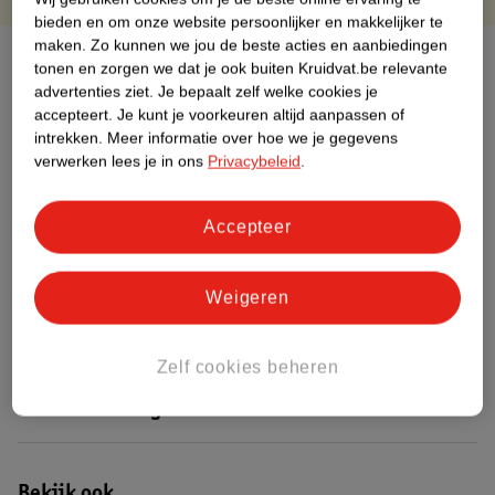
bieden en om onze website persoonlijker en makkelijker te
maken.
Zo kunnen we jou de beste acties en aanbiedingen
Over dit product
tonen en zorgen we dat je ook buiten Kruidvat.be relevante
advertenties ziet.
Je bepaalt zelf welke cookies je
Productinformatie
accepteert.
Je kunt je voorkeuren altijd aanpassen of
intrekken.
Meer informatie over hoe we je gegevens
verwerken lees je in ons
Privacybeleid
.
Etiketinformatie
Accepteer
Nature Impact Score
Dit product heeft (nog) geen Nature
Weigeren
Impact Score.
Meer informatie
Zelf cookies beheren
Bestel & Bezorginformatie