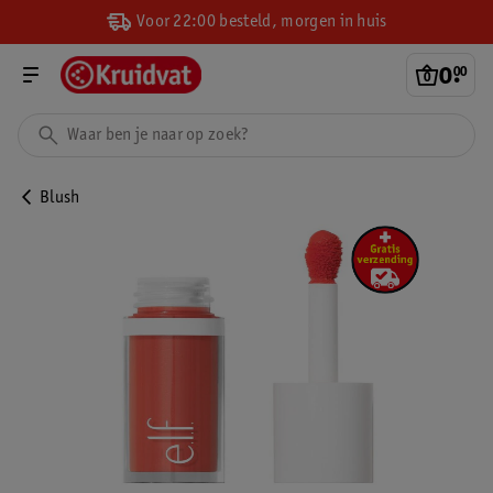
Voor 22:00 besteld, morgen in huis
0
.
00
Blush