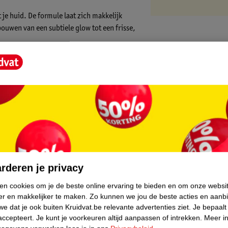
je huid. De formule laat zich makkelijk
ouwen van een subtiele glow tot een frisse,
rtabele finish. De blush is ook te gebruiken
et niet om de beschermfolie van het
core.
rderen je privacy
ken cookies om je de beste online ervaring te bieden en om onze websi
er en makkelijker te maken.
Zo kunnen we jou de beste acties en aanb
e dat je ook buiten Kruidvat.be relevante advertenties ziet.
Je bepaalt
accepteert.
Je kunt je voorkeuren altijd aanpassen of intrekken.
Meer in