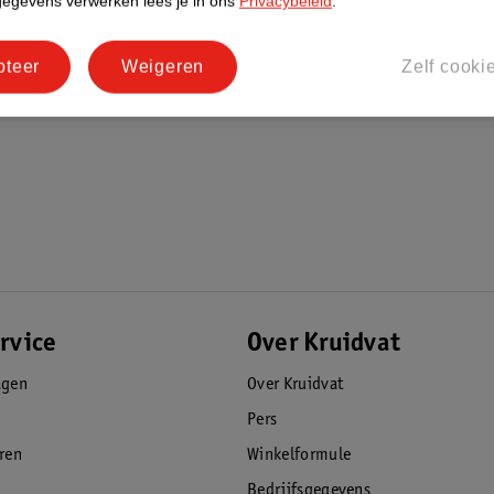
gegevens verwerken lees je in ons
Privacybeleid
.
pteer
Weigeren
Zelf cooki
rvice
Over Kruidvat
agen
Over Kruidvat
Pers
eren
Winkelformule
Bedrijfsgegevens