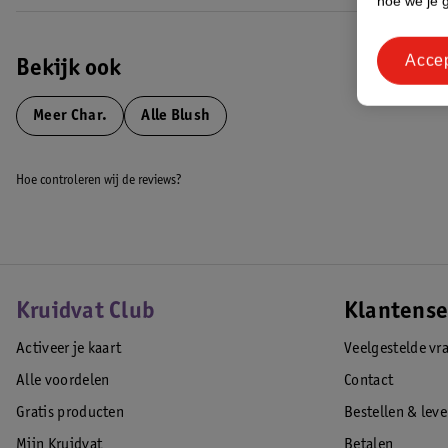
hoe we je 
Acce
Bekijk ook
Meer
Char.
Alle Blush
Hoe controleren wij de reviews?
Kruidvat Club
Klantense
Activeer je kaart
Veelgestelde vr
Alle voordelen
Contact
Gratis producten
Bestellen & lev
Mijn Kruidvat
Betalen