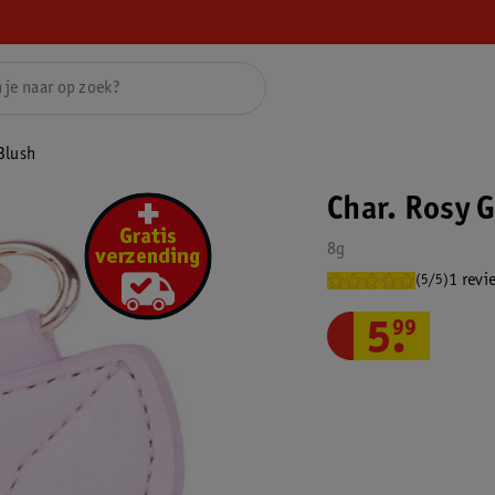
Blush
Char. Rosy 
8g
1 revi
(5/5)
5
.
99