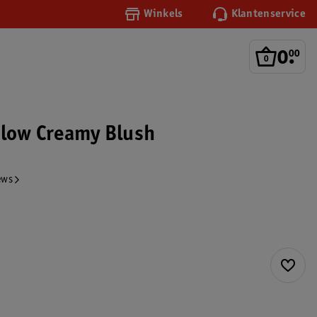
Winkels
Klantenservice
0
.
00
Glow Creamy Blush
ews