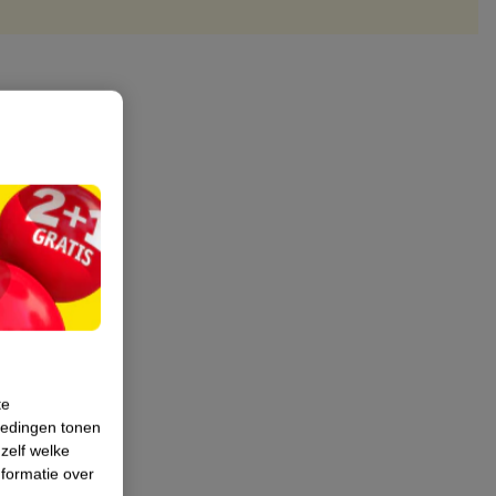
te
iedingen tonen
 zelf welke
formatie over