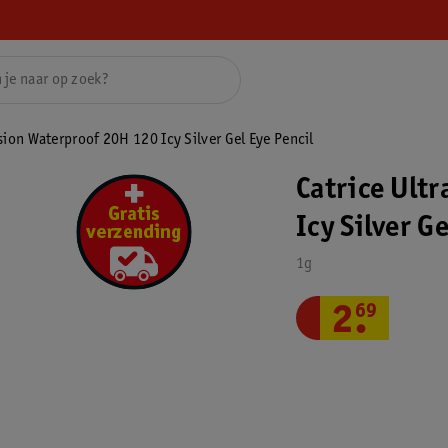
ision Waterproof 20H 120 Icy Silver Gel Eye Pencil
Catrice Ult
Icy Silver G
1g
2
.
69