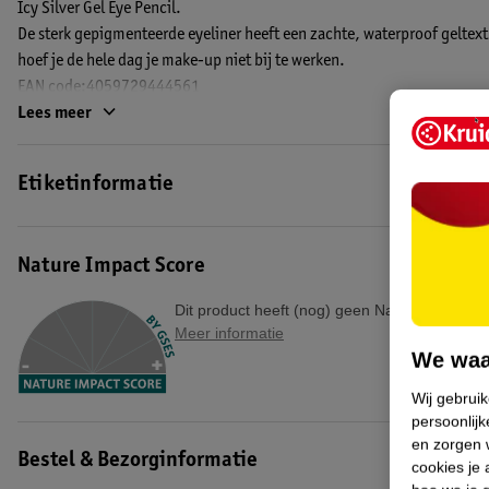
Icy Silver Gel Eye Pencil.
De sterk gepigmenteerde eyeliner heeft een zachte, waterproof geltextuu
hoef je de hele dag je make-up niet bij te werken.
EAN code:4059729444561
Lees meer
Etiketinformatie
Nature Impact Score
Dit product heeft (nog) geen Nature Impact S
Meer informatie
We waa
Wij gebrui
persoonlijk
en zorgen w
Bestel & Bezorginformatie
cookies je 