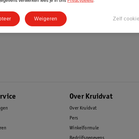
gegevens verwerken lees je in ons
Privacybeleid
.
pteer
Weigeren
Zelf cooki
rvice
Over Kruidvat
agen
Over Kruidvat
Pers
eren
Winkelformule
Bedrijfsgegevens