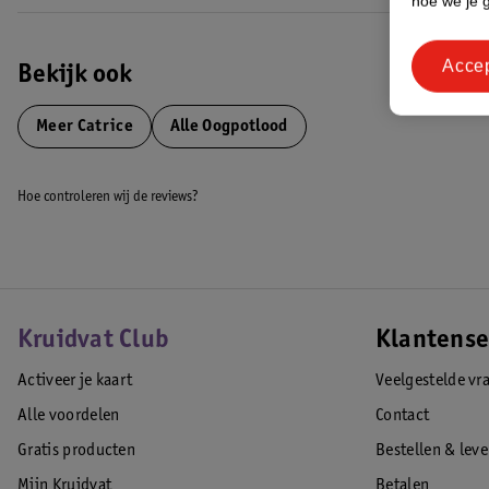
hoe we je 
Acce
Bekijk ook
Meer
Catrice
Alle Oogpotlood
Hoe controleren wij de reviews?
Kruidvat Club
Klantense
Activeer je kaart
Veelgestelde vr
Alle voordelen
Contact
Gratis producten
Bestellen & lev
Mijn Kruidvat
Betalen