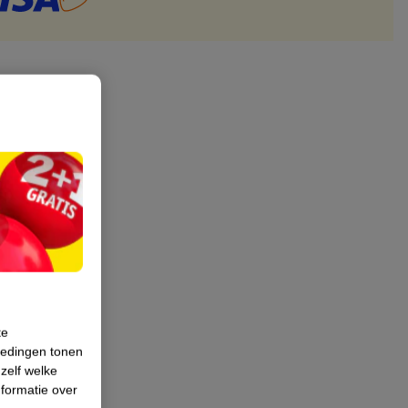
te
iedingen tonen
 zelf welke
formatie over