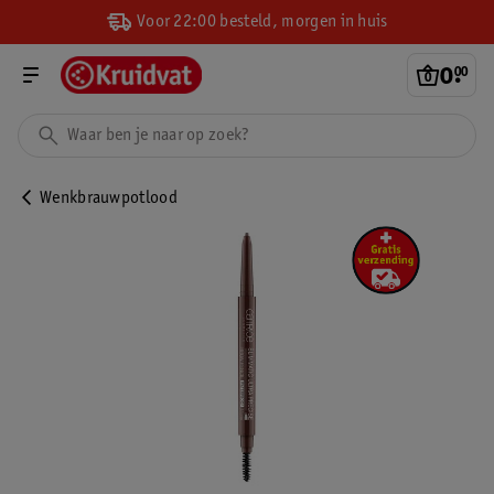
Voor 22:00 besteld, morgen in huis
0
.
00
Wenkbrauwpotlood