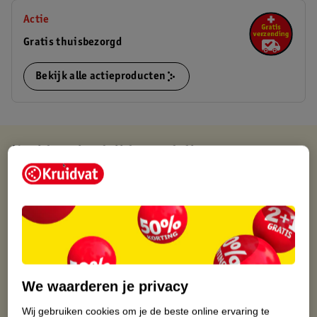
Actie
Gratis thuisbezorgd
Bekijk alle actieproducten
Kruidvat is altijd voordelig
Gratis ophalen in de winkel
Op werkdagen voor 22:00 uur besteld, volgende dag in huis
Gratis thuisbezorgd vanaf 50.00
Gratis retourneren binnen 30 dagen
Gratis punten met je Kruidvat kaart
We waarderen je privacy
Wij gebruiken cookies om je de beste online ervaring te