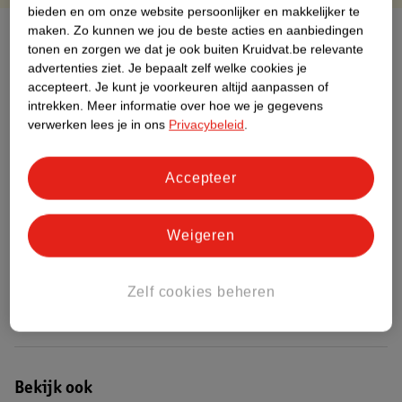
bieden en om onze website persoonlijker en makkelijker te
maken.
Zo kunnen we jou de beste acties en aanbiedingen
Over dit product
tonen en zorgen we dat je ook buiten Kruidvat.be relevante
advertenties ziet.
Je bepaalt zelf welke cookies je
Productinformatie
accepteert.
Je kunt je voorkeuren altijd aanpassen of
intrekken.
Meer informatie over hoe we je gegevens
verwerken lees je in ons
Privacybeleid
.
Etiketinformatie
Accepteer
Nature Impact Score
Dit product heeft (nog) geen Nature
Impact Score.
Weigeren
Meer informatie
Zelf cookies beheren
Bestel & Bezorginformatie
Bekijk ook