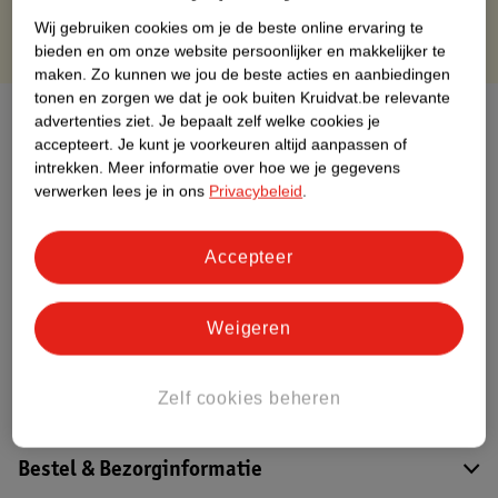
Wij gebruiken cookies om je de beste online ervaring te
bieden en om onze website persoonlijker en makkelijker te
maken.
Zo kunnen we jou de beste acties en aanbiedingen
tonen en zorgen we dat je ook buiten Kruidvat.be relevante
Over dit product
advertenties ziet.
Je bepaalt zelf welke cookies je
accepteert.
Je kunt je voorkeuren altijd aanpassen of
Productinformatie
intrekken.
Meer informatie over hoe we je gegevens
verwerken lees je in ons
Privacybeleid
.
Etiketinformatie
Accepteer
Nature Impact Score
Weigeren
Dit product heeft (nog) geen Nature
Impact Score.
Meer informatie
Zelf cookies beheren
Bestel & Bezorginformatie