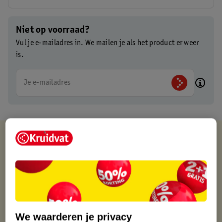
Niet op voorraad?
Vul je e-mailadres in. We mailen je als het product er weer
is.
Je e-mailadres
Kruidvat is altijd voordelig
Gratis ophalen in de winkel
Op werkdagen voor 22:00 uur besteld, volgende dag in huis
Gratis thuisbezorgd vanaf 50.00
Gratis retourneren binnen 30 dagen
Gratis punten met je Kruidvat kaart
We waarderen je privacy