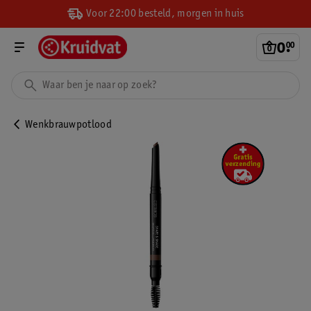
Voor 22:00 besteld, morgen in huis
0
.
00
Wenkbrauwpotlood