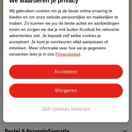
We waarderen je privacy
Wij gebruiken cookies om je de beste online ervaring te
bieden en om onze website persoonlijker en makkelijker te
maken.
Zo kunnen we jou de beste acties en aanbiedingen
tonen en zorgen we dat je ook buiten Kruidvat.be relevante
advertenties ziet.
Je bepaalt zelf welke cookies je
Over dit product
accepteert.
Je kunt je voorkeuren altijd aanpassen of
intrekken.
Meer informatie over hoe we je gegevens
Productinformatie
verwerken lees je in ons
Privacybeleid
.
Etiketinformatie
Accepteer
Nature Impact Score
Weigeren
Dit product heeft (nog) geen Nature
Impact Score.
Meer informatie
Zelf cookies beheren