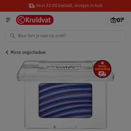
Voor 22:00 besteld, morgen in huis
0
.
00
Mono oogschaduw