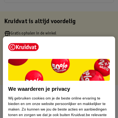
Kruidvat is altijd voordelig
Gratis ophalen in de winkel
Op werkdagen voor 22:00 uur besteld, volgende dag in huis
Gratis thuisbezorgd vanaf 50.00
Gratis retourneren binnen 30 dagen
Gratis punten met je Kruidvat kaart
We waarderen je privacy
Over dit product
Wij gebruiken cookies om je de beste online ervaring te
bieden en om onze website persoonlijker en makkelijker te
Productinformatie
maken.
Zo kunnen we jou de beste acties en aanbiedingen
tonen en zorgen we dat je ook buiten Kruidvat.be relevante