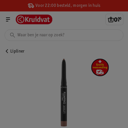
Voor 22:00 besteld, morgen in huis
0
.
00
Lipliner