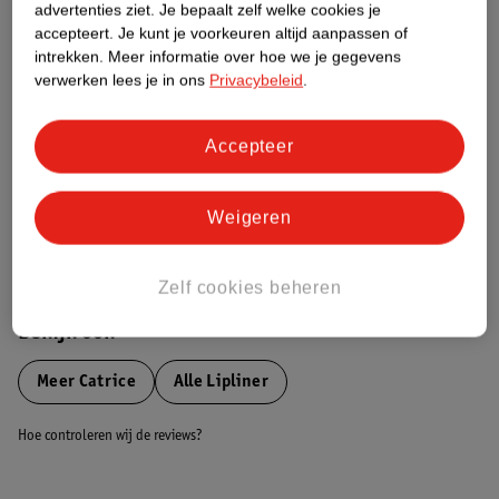
advertenties ziet.
Je bepaalt zelf welke cookies je
Etiketinformatie
accepteert.
Je kunt je voorkeuren altijd aanpassen of
intrekken.
Meer informatie over hoe we je gegevens
Nature Impact Score
verwerken lees je in ons
Privacybeleid
.
Dit product heeft (nog) geen Nature
Impact Score.
Accepteer
Meer informatie
Weigeren
Bestel & Bezorginformatie
Zelf cookies beheren
Bekijk ook
Meer
Catrice
Alle Lipliner
Hoe controleren wij de reviews?