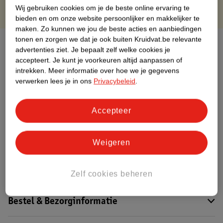
Wij gebruiken cookies om je de beste online ervaring te
bieden en om onze website persoonlijker en makkelijker te
maken.
Zo kunnen we jou de beste acties en aanbiedingen
tonen en zorgen we dat je ook buiten Kruidvat.be relevante
Over dit product
advertenties ziet.
Je bepaalt zelf welke cookies je
accepteert.
Je kunt je voorkeuren altijd aanpassen of
Productinformatie
intrekken.
Meer informatie over hoe we je gegevens
verwerken lees je in ons
Privacybeleid
.
Etiketinformatie
Accepteer
Nature Impact Score
Dit product heeft (nog) geen Nature
Weigeren
Impact Score.
Meer informatie
Zelf cookies beheren
Bestel & Bezorginformatie