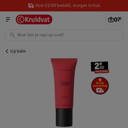
Voor 22:00 besteld, morgen in huis
0
.
00
Lip balm