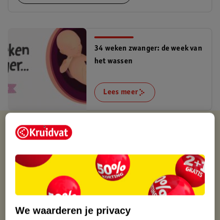
34 weken zwanger: de week van
het wassen
Lees meer
Kruidvat is altijd voordelig
Gratis ophalen in de winkel
Op werkdagen voor 22:00 uur besteld, volgende dag in huis
Gratis thuisbezorgd vanaf 50.00
Gratis retourneren binnen 30 dagen
Gratis punten met je Kruidvat kaart
We waarderen je privacy