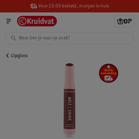
Voor 22:00 besteld, morgen in huis
0
.
00
Lipgloss