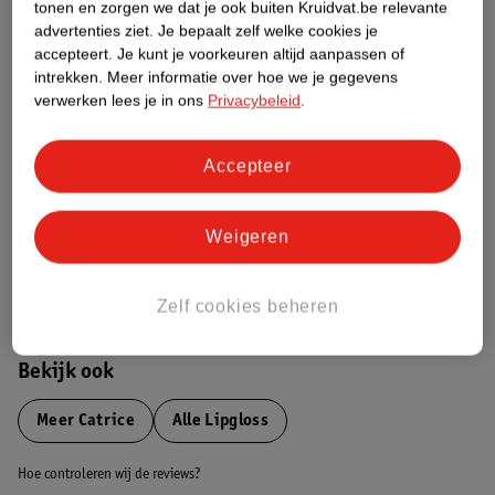
tonen en zorgen we dat je ook buiten Kruidvat.be relevante
advertenties ziet.
Je bepaalt zelf welke cookies je
Etiketinformatie
accepteert.
Je kunt je voorkeuren altijd aanpassen of
intrekken.
Meer informatie over hoe we je gegevens
verwerken lees je in ons
Privacybeleid
.
Nature Impact Score
Dit product heeft (nog) geen Nature
Accepteer
Impact Score.
Meer informatie
Weigeren
Bestel & Bezorginformatie
Zelf cookies beheren
Bekijk ook
Meer
Catrice
Alle Lipgloss
Hoe controleren wij de reviews?