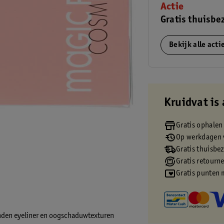
Actie
Gratis thuisbe
Bekijk alle act
Kruidvat is 
Gratis ophalen
Op werkdagen v
Gratis thuisbe
Gratis retourn
Gratis punten 
onden eyeliner en oogschaduwtexturen