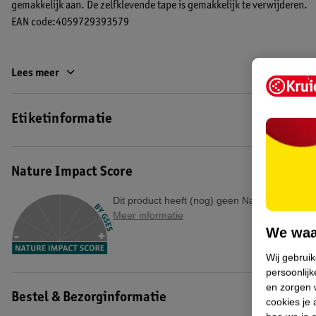
gemakkelijk aan. De zelfklevende tape is gemakkelijk te verwijderen.
EAN code:4059729393579
Lees meer
Etiketinformatie
Nature Impact Score
Dit product heeft (nog) geen Nature Impact S
Meer informatie
We waa
Wij gebrui
persoonlijk
en zorgen w
Bestel & Bezorginformatie
cookies je 