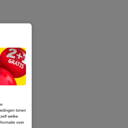
te
iedingen tonen
 zelf welke
formatie over