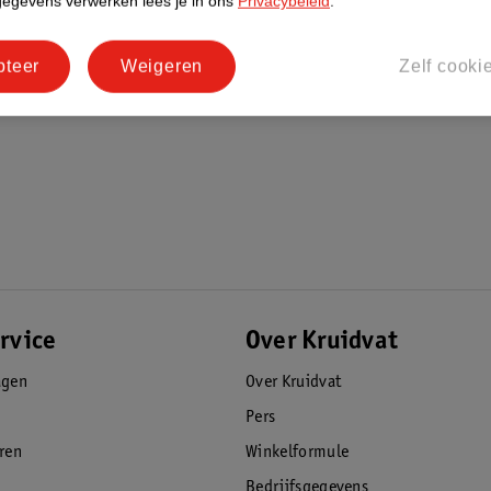
gegevens verwerken lees je in ons
Privacybeleid
.
pteer
Weigeren
Zelf cooki
rvice
Over Kruidvat
agen
Over Kruidvat
Pers
eren
Winkelformule
Bedrijfsgegevens