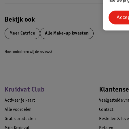
hoe we je 
Acce
Bekijk ook
Meer
Catrice
Alle Make-up kwasten
Hoe controleren wij de reviews?
Kruidvat Club
Klantense
Activeer je kaart
Veelgestelde vr
Alle voordelen
Contact
Gratis producten
Bestellen & lev
Mijn Kruidvat
Betalen