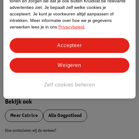
tonen en zorgen we dat je ook buiten Kruidvat.be relevante
advertenties ziet.
Je bepaalt zelf welke cookies je
Etiketinformatie
accepteert.
Je kunt je voorkeuren altijd aanpassen of
intrekken.
Meer informatie over hoe we je gegevens
verwerken lees je in ons
Privacybeleid
.
Nature Impact Score
Dit product heeft (nog) geen Nature
Accepteer
Impact Score.
Meer informatie
Weigeren
Bestel & Bezorginformatie
Zelf cookies beheren
Bekijk ook
Meer
Catrice
Alle Oogpotlood
Hoe controleren wij de reviews?