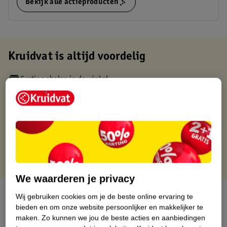
Bekijk alle actieproducten
Kruidvat is altijd voordelig
Gratis ophalen in de winkel
Op werkdagen voor 22:00 uur besteld, volgende dag in huis
Gratis thuisbezorgd vanaf 50.00
Gratis retourneren binnen 30 dagen
Gratis punten met je Kruidvat kaart
We waarderen je privacy
Over dit product
Wij gebruiken cookies om je de beste online ervaring te
bieden en om onze website persoonlijker en makkelijker te
Productinformatie
maken.
Zo kunnen we jou de beste acties en aanbiedingen