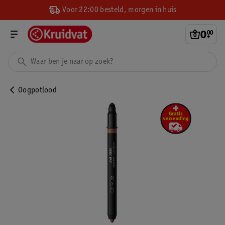
Voor 22:00 besteld, morgen in huis
0
.
00
Oogpotlood