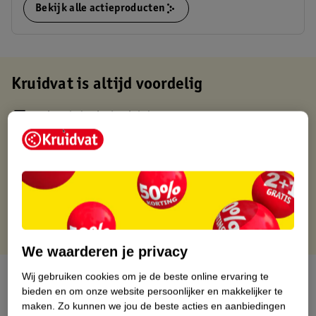
Bekijk alle actieproducten
Kruidvat is altijd voordelig
Gratis ophalen in de winkel
Op werkdagen voor 22:00 uur besteld, volgende dag in huis
Gratis thuisbezorgd vanaf 50.00
Gratis retourneren binnen 30 dagen
Gratis punten met je Kruidvat kaart
We waarderen je privacy
Over dit product
Wij gebruiken cookies om je de beste online ervaring te
bieden en om onze website persoonlijker en makkelijker te
maken.
Zo kunnen we jou de beste acties en aanbiedingen
Productinformatie