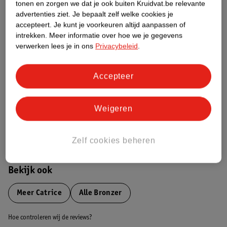
tonen en zorgen we dat je ook buiten Kruidvat.be relevante
advertenties ziet.
Je bepaalt zelf welke cookies je
Etiketinformatie
accepteert.
Je kunt je voorkeuren altijd aanpassen of
intrekken.
Meer informatie over hoe we je gegevens
verwerken lees je in ons
Privacybeleid
.
Nature Impact Score
Dit product heeft (nog) geen Nature
Accepteer
Impact Score.
Meer informatie
Weigeren
Bestel & Bezorginformatie
Zelf cookies beheren
Bekijk ook
Meer
Catrice
Alle Bronzer
Hoe controleren wij de reviews?