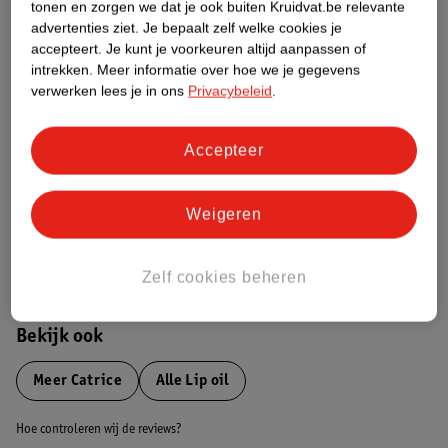
tonen en zorgen we dat je ook buiten Kruidvat.be relevante
advertenties ziet.
Je bepaalt zelf welke cookies je
Etiketinformatie
accepteert.
Je kunt je voorkeuren altijd aanpassen of
intrekken.
Meer informatie over hoe we je gegevens
verwerken lees je in ons
Privacybeleid
.
Nature Impact Score
Dit product heeft (nog) geen Nature
Accepteer
Impact Score.
Meer informatie
Weigeren
Bestel & Bezorginformatie
Zelf cookies beheren
Bekijk ook
Meer
Catrice
Alle Lip oil
Hoe controleren wij de reviews?