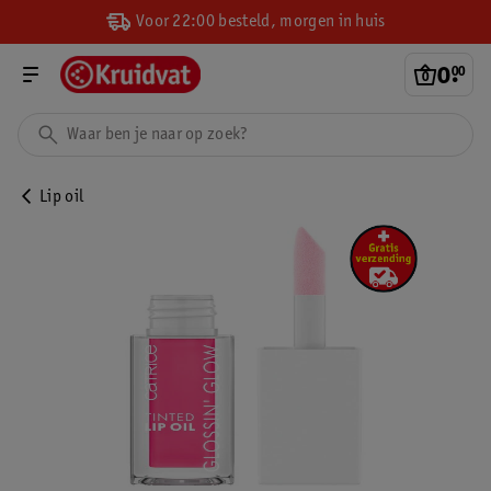
Voor 22:00 besteld, morgen in huis
0
.
00
Lip oil