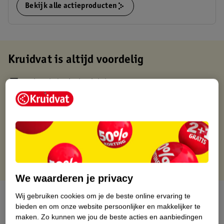
Bekijk alle actieproducten
Kruidvat is altijd voordelig
Gratis ophalen in de winkel
Op werkdagen voor 22:00 uur besteld, volgende dag in huis
Gratis thuisbezorgd vanaf 50.00
Gratis retourneren binnen 30 dagen
Gratis punten met je Kruidvat kaart
We waarderen je privacy
Over dit product
Wij gebruiken cookies om je de beste online ervaring te
bieden en om onze website persoonlijker en makkelijker te
maken.
Zo kunnen we jou de beste acties en aanbiedingen
Productinformatie