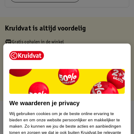
Kruidvat is altijd voordelig
Gratis ophalen in de winkel
Op werkdagen voor 22:00 uur besteld, volgende dag in huis
Gratis thuisbezorgd vanaf 50.00
Gratis retourneren binnen 30 dagen
Gratis punten met je Kruidvat kaart
We waarderen je privacy
Over dit product
Wij gebruiken cookies om je de beste online ervaring te
bieden en om onze website persoonlijker en makkelijker te
Productinformatie
maken.
Zo kunnen we jou de beste acties en aanbiedingen
tonen en zorgen we dat je ook buiten Kruidvat.be relevante