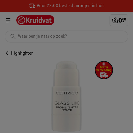
Voor 22:00 besteld, morgen in huis
0
.
00
Highlighter