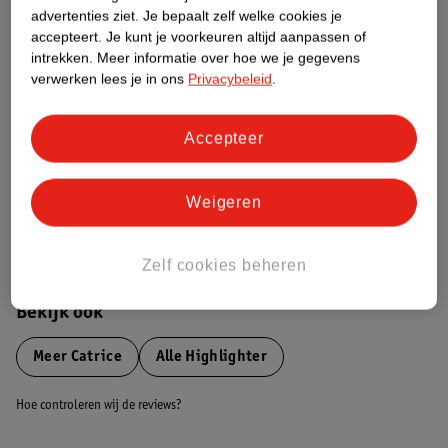
advertenties ziet.
Je bepaalt zelf welke cookies je
Etiketinformatie
accepteert.
Je kunt je voorkeuren altijd aanpassen of
intrekken.
Meer informatie over hoe we je gegevens
verwerken lees je in ons
Privacybeleid
.
Nature Impact Score
Dit product heeft (nog) geen Nature
Impact Score.
Accepteer
Meer informatie
Weigeren
Bestel & Bezorginformatie
Zelf cookies beheren
Bekijk ook
Meer
Catrice
Alle Highlighter
Hoe controleren wij de reviews?