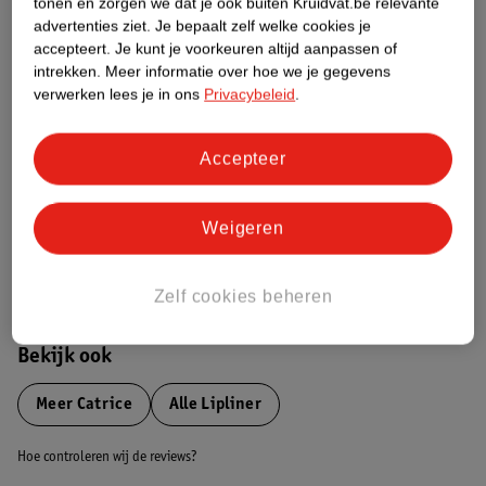
tonen en zorgen we dat je ook buiten Kruidvat.be relevante
advertenties ziet.
Je bepaalt zelf welke cookies je
Etiketinformatie
accepteert.
Je kunt je voorkeuren altijd aanpassen of
intrekken.
Meer informatie over hoe we je gegevens
verwerken lees je in ons
Privacybeleid
.
Nature Impact Score
Dit product heeft (nog) geen Nature
Accepteer
Impact Score.
Meer informatie
Weigeren
Bestel & Bezorginformatie
Zelf cookies beheren
Bekijk ook
Meer
Catrice
Alle Lipliner
Hoe controleren wij de reviews?