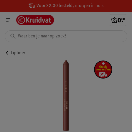
Voor 22:00 besteld, morgen in huis
0
.
00
Lipliner