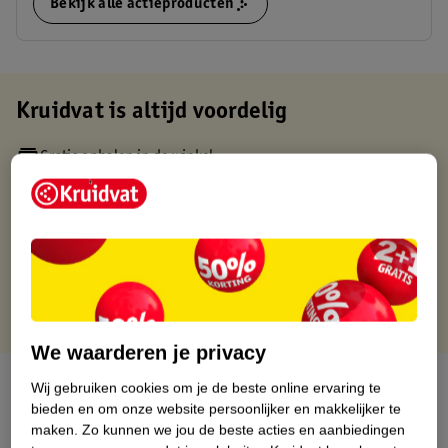
Bekijk alle actieproducten
Kruidvat is altijd voordelig
Gratis ophalen in de winkel
Op werkdagen voor 22:00 uur besteld, volgende dag in huis
Gratis thuisbezorgd vanaf 50.00
Gratis retourneren binnen 30 dagen
Gratis punten met je Kruidvat kaart
We waarderen je privacy
Over dit product
Wij gebruiken cookies om je de beste online ervaring te
bieden en om onze website persoonlijker en makkelijker te
Productinformatie
maken.
Zo kunnen we jou de beste acties en aanbiedingen