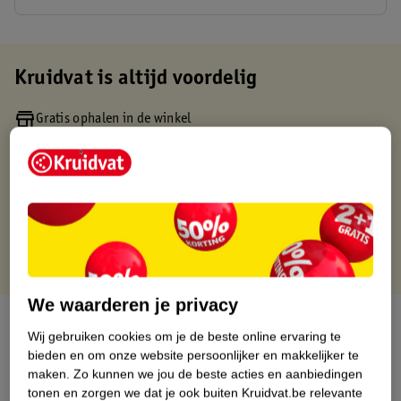
Kruidvat is altijd voordelig
Gratis ophalen in de winkel
Op werkdagen voor 22:00 uur besteld, volgende dag in huis
Gratis thuisbezorgd vanaf 50.00
Gratis retourneren binnen 30 dagen
Gratis punten met je Kruidvat kaart
We waarderen je privacy
Over dit product
Wij gebruiken cookies om je de beste online ervaring te
bieden en om onze website persoonlijker en makkelijker te
Productinformatie
maken.
Zo kunnen we jou de beste acties en aanbiedingen
tonen en zorgen we dat je ook buiten Kruidvat.be relevante