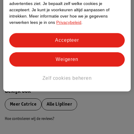
advertenties ziet.
Je bepaalt zelf welke cookies je
Etiketinformatie
accepteert.
Je kunt je voorkeuren altijd aanpassen of
intrekken.
Meer informatie over hoe we je gegevens
Nature Impact Score
verwerken lees je in ons
Privacybeleid
.
Dit product heeft (nog) geen Nature
Impact Score.
Accepteer
Meer informatie
Weigeren
Bestel & Bezorginformatie
Zelf cookies beheren
Bekijk ook
Meer
Catrice
Alle Lipliner
Hoe controleren wij de reviews?