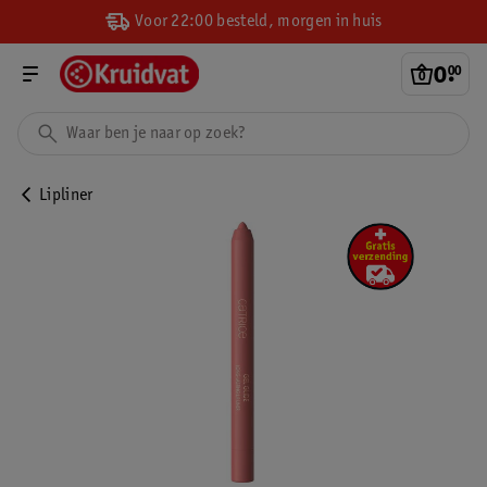
Voor 22:00 besteld, morgen in huis
0
.
00
Lipliner