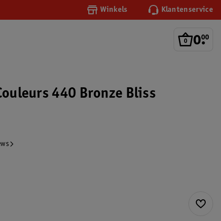
Winkels
Klantenservice
0
.
00
Couleurs 440 Bronze Bliss
ews