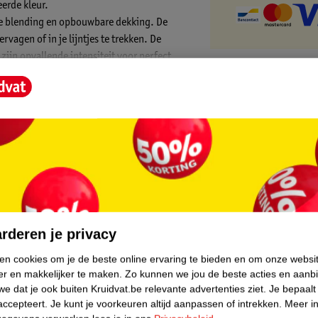
erde kleur.
oze blending en opbouwbare dekking. De
vagen of in je lijntjes te trekken. De
zijn opvallende intensiteit voor perfect
core.
rderen je privacy
ken cookies om je de beste online ervaring te bieden en om onze websi
er en makkelijker te maken.
Zo kunnen we jou de beste acties en aanb
e dat je ook buiten Kruidvat.be relevante advertenties ziet.
Je bepaalt
accepteert.
Je kunt je voorkeuren altijd aanpassen of intrekken.
Meer in