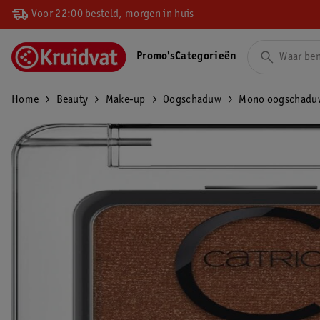
Voor 22:00 besteld, morgen in huis
Promo's
Categorieën
Home
Beauty
Make-up
Oogschaduw
Mono oogschadu