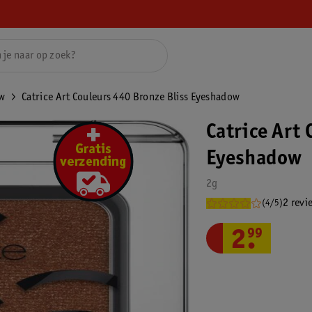
w
Catrice Art Couleurs 440 Bronze Bliss Eyeshadow
Catrice Art 
Eyeshadow
2g
2 revi
(4/5)
2
.
99