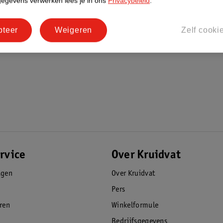
gegevens verwerken lees je in ons
Privacybeleid
.
pteer
Weigeren
Zelf cooki
rvice
Over Kruidvat
agen
Over Kruidvat
Pers
eren
Winkelformule
Bedrijfsgegevens