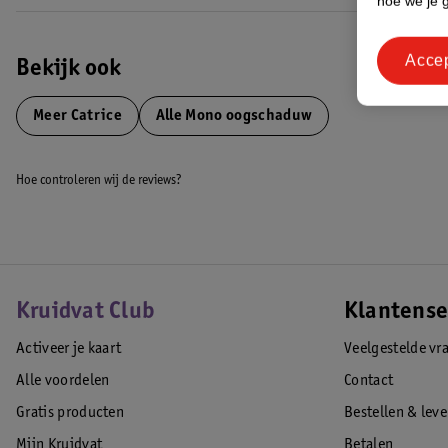
hoe we je 
Acce
Bekijk ook
Meer
Catrice
Alle Mono oogschaduw
Hoe controleren wij de reviews?
Kruidvat Club
Klantense
Activeer je kaart
Veelgestelde vr
Alle voordelen
Contact
Gratis producten
Bestellen & lev
Mijn Kruidvat
Betalen