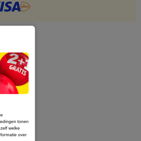
te
iedingen tonen
 zelf welke
formatie over