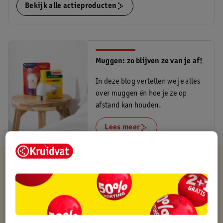
Bekijk alle actieproducten
Muggen: zo blijven ze van je af!
In deze blog vertellen we je alles
over muggen én hoe je ze op
afstand kan houden.
Lees meer
Kruidvat is altijd voordelig
Gratis ophalen in de winkel
Op werkdagen voor 22:00 uur besteld, volgende dag in huis
Gratis thuisbezorgd vanaf 50.00