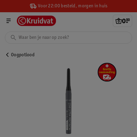
Voor 22:00 besteld, morgen in huis
0
.
00
Oogpotlood