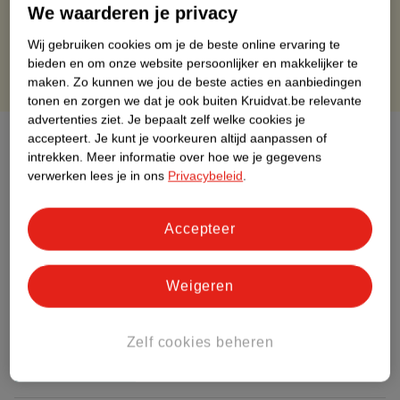
Gratis retourneren binnen 30 dagen
We waarderen je privacy
Gratis punten met je Kruidvat kaart
Wij gebruiken cookies om je de beste online ervaring te
bieden en om onze website persoonlijker en makkelijker te
maken.
Zo kunnen we jou de beste acties en aanbiedingen
tonen en zorgen we dat je ook buiten Kruidvat.be relevante
advertenties ziet.
Je bepaalt zelf welke cookies je
Over dit product
accepteert.
Je kunt je voorkeuren altijd aanpassen of
intrekken.
Meer informatie over hoe we je gegevens
verwerken lees je in ons
Privacybeleid
.
Productinformatie
Accepteer
Etiketinformatie
Nature Impact Score
Weigeren
Dit product heeft (nog) geen Nature
Impact Score.
Zelf cookies beheren
Meer informatie