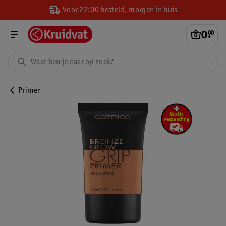
Voor 22:00 besteld, morgen in huis
0
.
00
Primer