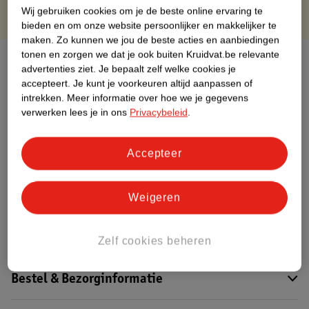
Wij gebruiken cookies om je de beste online ervaring te
bieden en om onze website persoonlijker en makkelijker te
maken.
Zo kunnen we jou de beste acties en aanbiedingen
tonen en zorgen we dat je ook buiten Kruidvat.be relevante
Over dit product
advertenties ziet.
Je bepaalt zelf welke cookies je
accepteert.
Je kunt je voorkeuren altijd aanpassen of
Productinformatie
intrekken.
Meer informatie over hoe we je gegevens
verwerken lees je in ons
Privacybeleid
.
Etiketinformatie
Accepteer
Nature Impact Score
Dit product heeft (nog) geen Nature
Weigeren
Impact Score.
Meer informatie
Zelf cookies beheren
Bestel & Bezorginformatie