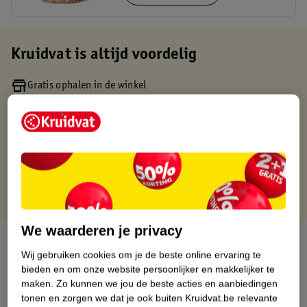
Kruidvat is altijd voordelig
Gratis ophalen in de winkel
Op werkdagen voor 22:00 uur besteld, volgende dag in huis
Gratis thuisbezorgd vanaf 50.00
Gratis retourneren binnen 30 dagen
Gratis punten met je Kruidvat kaart
We waarderen je privacy
Over dit product
Wij gebruiken cookies om je de beste online ervaring te
bieden en om onze website persoonlijker en makkelijker te
Productinformatie
maken.
Zo kunnen we jou de beste acties en aanbiedingen
tonen en zorgen we dat je ook buiten Kruidvat.be relevante