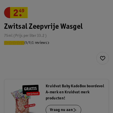
2
.
49
Zwitsal Zeepvrije Wasgel
75ml
Prijs per
liter
33.2
1 reviews
(5/5)
Kruidvat Baby KadoBox boordevol
A-merk en Kruidvat merk
producten!
Vraag nu aan