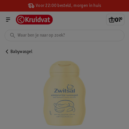
Voor 22:00 besteld, morgen in huis
0
.
00
Babywasgel