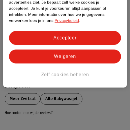
Etiketinformatie
advertenties ziet.
Je bepaalt zelf welke cookies je
accepteert.
Je kunt je voorkeuren altijd aanpassen of
intrekken.
Meer informatie over hoe we je gegevens
Nature Impact Score
verwerken lees je in ons
Privacybeleid
.
Dit product heeft (nog) geen Nature
Impact Score.
Accepteer
Meer informatie
Weigeren
Bestel & Bezorginformatie
Zelf cookies beheren
Bekijk ook
Meer
Zwitsal
Alle Babywasgel
Hoe controleren wij de reviews?