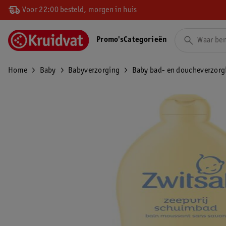
Voor 22:00 besteld, morgen in huis
Promo's
Categorieën
Home
Baby
Babyverzorging
Baby bad- en doucheverzorg