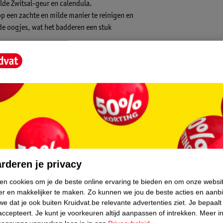
de Zwitsal-geur en calendula.
p een zachte en milde manier te reinigen en
 de oogjes, wat het badderen een stuk
lde wijze
formule
core.
e babyhuid
rderen je privacy
ken cookies om je de beste online ervaring te bieden en om onze websi
er en makkelijker te maken.
Zo kunnen we jou de beste acties en aanb
en masseer zachtjes over het lichaam. Goed
e dat je ook buiten Kruidvat.be relevante advertenties ziet.
Je bepaalt
accepteert.
Je kunt je voorkeuren altijd aanpassen of intrekken.
Meer in