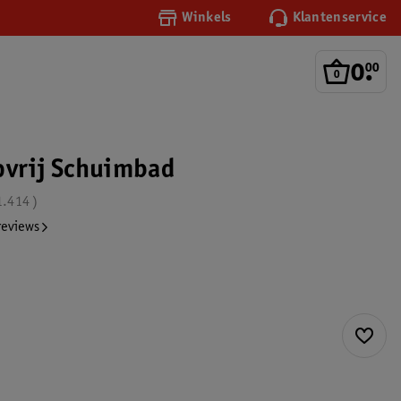
Winkels
Klantenservice
0
.
00
pvrij Schuimbad
1.414
reviews