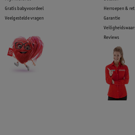
EAN code:8720181647260
Gratis babyvoordeel
Herroepen & re
Veelgestelde vragen
Garantie
Veiligheidswaa
Reviews