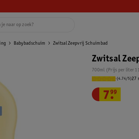
ing
Babybadschuim
Zwitsal Zeepvrij Schuimbad
Zwitsal Zee
700ml
Prijs per
liter
1
27 
(4.74/5)
7
.
99