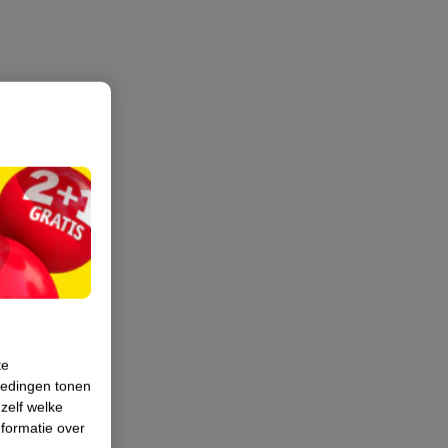
te
iedingen tonen
 zelf welke
formatie over