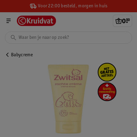
Voor 22:00 besteld, morgen in huis
0
.
00
Babycreme