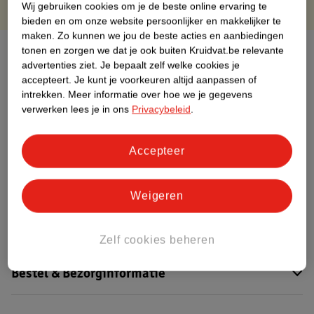
Wij gebruiken cookies om je de beste online ervaring te
bieden en om onze website persoonlijker en makkelijker te
maken.
Zo kunnen we jou de beste acties en aanbiedingen
Over dit product
tonen en zorgen we dat je ook buiten Kruidvat.be relevante
advertenties ziet.
Je bepaalt zelf welke cookies je
accepteert.
Je kunt je voorkeuren altijd aanpassen of
Productinformatie
intrekken.
Meer informatie over hoe we je gegevens
verwerken lees je in ons
Privacybeleid
.
Etiketinformatie
Accepteer
Nature Impact Score
Dit product heeft (nog) geen Nature
Weigeren
Impact Score.
Meer informatie
Zelf cookies beheren
Bestel & Bezorginformatie