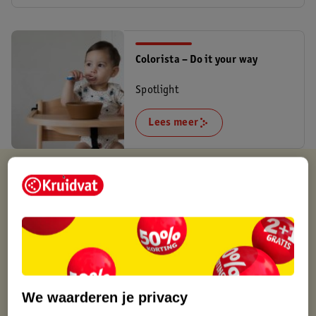
Colorista – Do it your way
Spotlight
Lees meer
Kruidvat is altijd voordelig
Gratis ophalen in de winkel
Op werkdagen voor 22:00 uur besteld, volgende dag in huis
Gratis thuisbezorgd vanaf 50.00
Gratis retourneren binnen 30 dagen
Gratis punten met je Kruidvat kaart
We waarderen je privacy