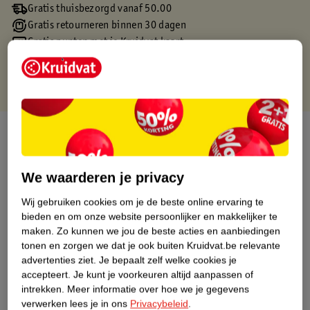
Gratis thuisbezorgd vanaf 50.00
Gratis retourneren binnen 30 dagen
Gratis punten met je Kruidvat kaart
Over dit product
Productinformatie
We waarderen je privacy
Wij gebruiken cookies om je de beste online ervaring te
Etiketinformatie
bieden en om onze website persoonlijker en makkelijker te
maken.
Zo kunnen we jou de beste acties en aanbiedingen
Nature Impact Score
tonen en zorgen we dat je ook buiten Kruidvat.be relevante
advertenties ziet.
Je bepaalt zelf welke cookies je
Dit product heeft (nog) geen Nature
accepteert.
Je kunt je voorkeuren altijd aanpassen of
Impact Score.
intrekken.
Meer informatie over hoe we je gegevens
Meer informatie
verwerken lees je in ons
Privacybeleid
.