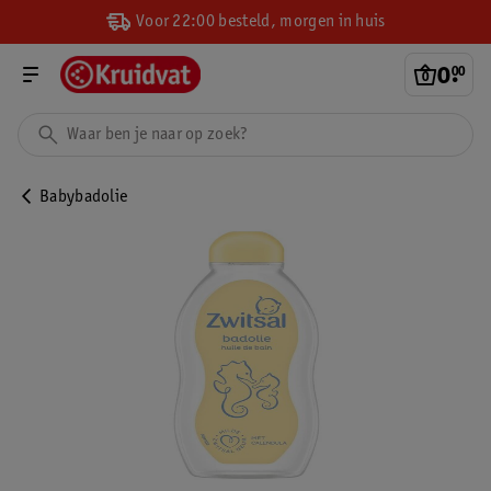
Voor 22:00 besteld, morgen in huis
0
.
00
Babybadolie