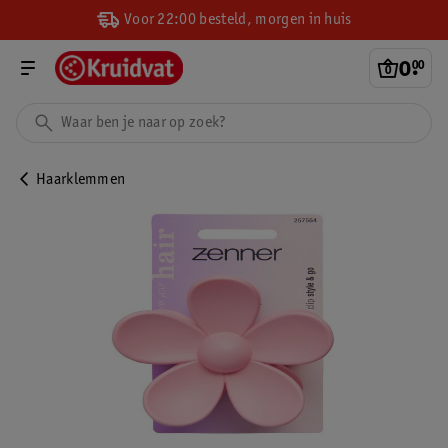
Voor 22:00 besteld, morgen in huis
0
.
00
Haarklemmen