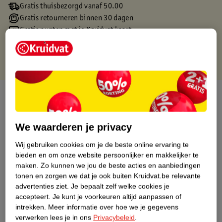
Gratis thuisbezorgd vanaf 50.00
Gratis retourneren binnen 30 dagen
Gratis punten met je Kruidvat kaart
Over dit product
Productinformatie
We waarderen je privacy
Wij gebruiken cookies om je de beste online ervaring te
Etiketinformatie
bieden en om onze website persoonlijker en makkelijker te
maken.
Zo kunnen we jou de beste acties en aanbiedingen
Nature Impact Score
tonen en zorgen we dat je ook buiten Kruidvat.be relevante
advertenties ziet.
Je bepaalt zelf welke cookies je
Dit product heeft (nog) geen Nature
accepteert.
Je kunt je voorkeuren altijd aanpassen of
Impact Score.
intrekken.
Meer informatie over hoe we je gegevens
Meer informatie
verwerken lees je in ons
Privacybeleid
.