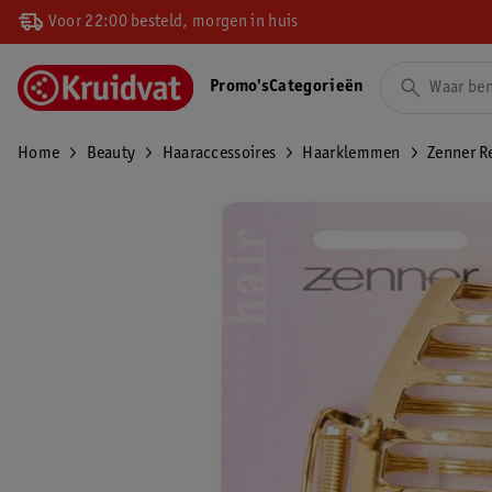
Voor 22:00 besteld, morgen in huis
Promo's
Categorieën
Home
Beauty
Haaraccessoires
Haarklemmen
Zenner R