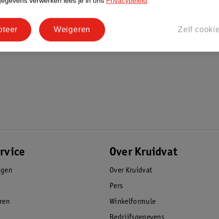
gegevens verwerken lees je in ons
Privacybeleid
.
pteer
Weigeren
Zelf cooki
rvice
Over Kruidvat
agen
Over Kruidvat
Pers
eren
Winkelformule
Bedrijfsgegevens