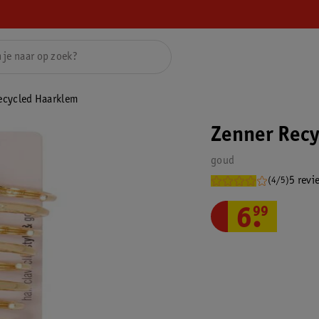
ecycled Haarklem
Zenner Recy
goud
5 revi
(4/5)
6
.
99