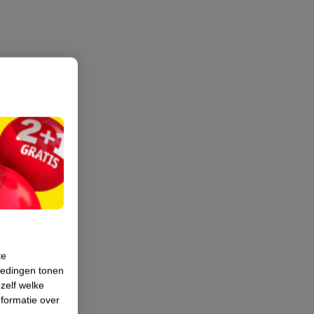
te
iedingen tonen
 zelf welke
formatie over