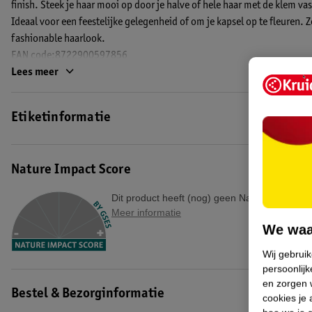
finish. Steek je haar mooi op door je halve of hele haar met de klem vas
Ideaal voor een feestelijke gelegenheid of om je kapsel op te fleuren. 
fashionable haarlook.
EAN code:8722900597856
Lees meer
Etiketinformatie
Nature Impact Score
Dit product heeft (nog) geen Nature Impact S
Meer informatie
We waa
Wij gebrui
persoonlijk
en zorgen w
Bestel & Bezorginformatie
cookies je 