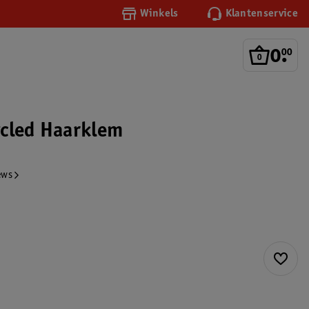
Winkels
Klantenservice
0
.
00
cled Haarklem
ews