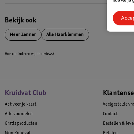
hoe we je 
Acce
Bekijk ook
Meer
Zenner
Alle Haarklemmen
Hoe controleren wij de reviews?
Kruidvat Club
Klantense
Activeer je kaart
Veelgestelde vr
Alle voordelen
Contact
Gratis producten
Bestellen & lev
Mijn Kruidvat
Betalen