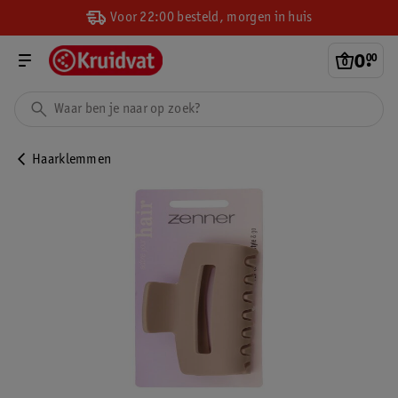
Voor 22:00 besteld, morgen in huis
0
.
00
Haarklemmen