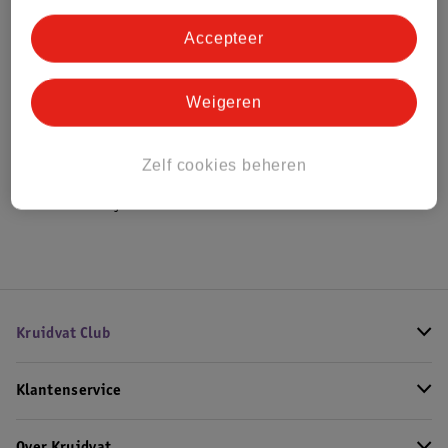
Bestel & Bezorginformatie
Accepteer
Weigeren
Bekijk ook
Meer
Zenner
Alle Haarklemmen
Zelf cookies beheren
Hoe controleren wij de reviews?
Kruidvat Club
Klantenservice