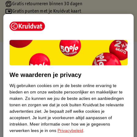
Gratis retourneren binnen 30 dagen
Gratis punten met je Kruidvat kaart
Over dit product
Productinformatie
We waarderen je privacy
Etiketinformatie
Wij gebruiken cookies om je de beste online ervaring te
bieden en om onze website persoonlijker en makkelijker te
maken.
Zo kunnen we jou de beste acties en aanbiedingen
Nature Impact Score
tonen en zorgen we dat je ook buiten Kruidvat.be relevante
Dit product heeft (nog) geen Nature
advertenties ziet.
Je bepaalt zelf welke cookies je
Impact Score.
accepteert.
Je kunt je voorkeuren altijd aanpassen of
Meer informatie
intrekken.
Meer informatie over hoe we je gegevens
verwerken lees je in ons
Privacybeleid
.