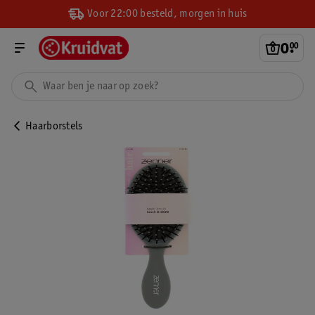
Voor 22:00 besteld, morgen in huis
0
.
00
Haarborstels