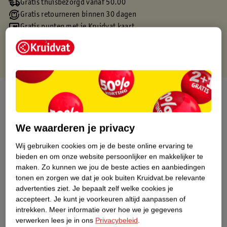
Gratis thuisbezorgd vanaf 50.00
Gratis retourneren binnen 30 dagen
Gratis punten met je Kruidvat kaart
Over dit product
Productinformatie
We waarderen je privacy
Etiketinformatie
Wij gebruiken cookies om je de beste online ervaring te
bieden en om onze website persoonlijker en makkelijker te
maken.
Zo kunnen we jou de beste acties en aanbiedingen
Nature Impact Score
tonen en zorgen we dat je ook buiten Kruidvat.be relevante
advertenties ziet.
Je bepaalt zelf welke cookies je
Dit product heeft (nog) geen Nature
accepteert.
Je kunt je voorkeuren altijd aanpassen of
Impact Score.
intrekken.
Meer informatie over hoe we je gegevens
Meer informatie
verwerken lees je in ons
Privacybeleid
.