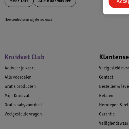
Acce
Meer
Yari
Alle Haarmasker
Hoe controleren wij de reviews?
Kruidvat Club
Klantense
Activeer je kaart
Veelgestelde vr
Alle voordelen
Contact
Gratis producten
Bestellen & lev
Mijn Kruidvat
Betalen
Gratis babyvoordeel
Herroepen & re
Veelgestelde vragen
Garantie
Veiligheidswaa