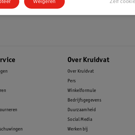
pteer
Weigeren
Zelf cooki
rvice
Over Kruidvat
agen
Over Kruidvat
Pers
eren
Winkelformule
Bedrijfsgegevens
tourneren
Duurzaamheid
Social Media
rschuwingen
Werken bij