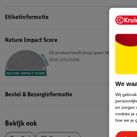
Etiketinformatie
Nature Impact Score
Dit product heeft (nog) geen Nature Impact S
Meer informatie
We waa
Wij gebrui
Bestel & Bezorginformatie
persoonlijk
en zorgen w
cookies je 
hoe we je 
Bekijk ook