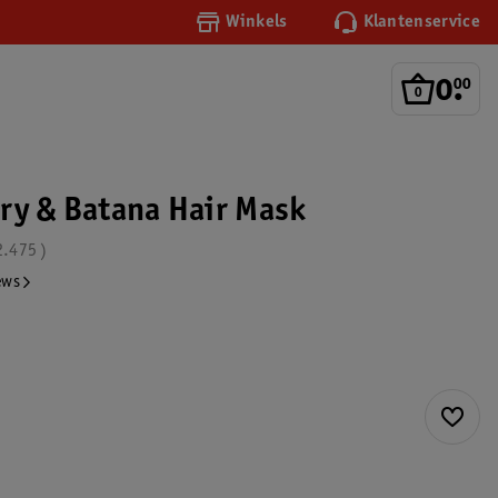
Winkels
Klantenservice
0
.
00
ry & Batana Hair Mask
2.475
ews