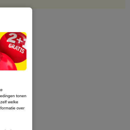
te
iedingen tonen
 zelf welke
formatie over