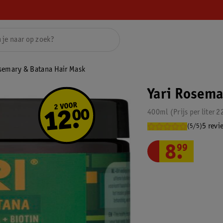
semary & Batana Hair Mask
Yari Rosema
400ml
Prijs per
liter
2
5 revi
(5/5)
8
.
99