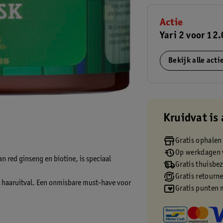
Actie
Yari 2 voor 12
Bekijk alle act
Kruidvat is 
Gratis ophalen
Op werkdagen v
n red ginseng en biotine, is speciaal
Gratis thuisbe
Gratis retourn
t haaruitval. Een onmisbare must-have voor
Gratis punten 