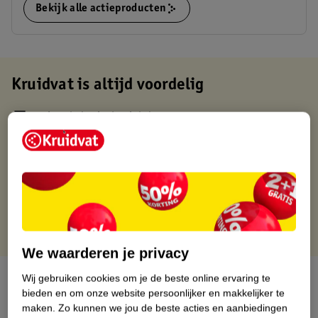
Bekijk alle actieproducten
Kruidvat is altijd voordelig
Gratis ophalen in de winkel
Op werkdagen voor 22:00 uur besteld, volgende dag in huis
Gratis thuisbezorgd vanaf 50.00
Gratis retourneren binnen 30 dagen
Gratis punten met je Kruidvat kaart
We waarderen je privacy
Over dit product
Wij gebruiken cookies om je de beste online ervaring te
bieden en om onze website persoonlijker en makkelijker te
maken.
Zo kunnen we jou de beste acties en aanbiedingen
Productinformatie