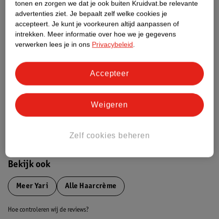
tonen en zorgen we dat je ook buiten Kruidvat.be relevante
advertenties ziet.
Je bepaalt zelf welke cookies je
Etiketinformatie
accepteert.
Je kunt je voorkeuren altijd aanpassen of
intrekken.
Meer informatie over hoe we je gegevens
verwerken lees je in ons
Privacybeleid
.
Nature Impact Score
Dit product heeft (nog) geen Nature
Accepteer
Impact Score.
Meer informatie
Weigeren
Bestel & Bezorginformatie
Zelf cookies beheren
Bekijk ook
Meer
Yari
Alle Haarcrème
Hoe controleren wij de reviews?