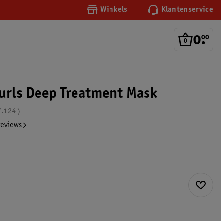
Winkels
Klantenservice
0
.
00
Curls Deep Treatment Mask
7.124
reviews