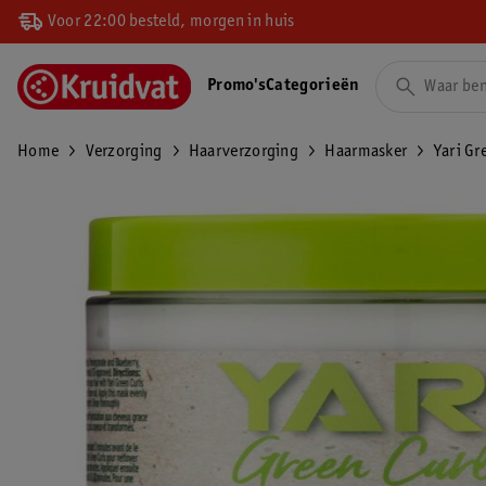
Voor 22:00 besteld, morgen in huis
Promo's
Categorieën
Home
Verzorging
Haarverzorging
Haarmasker
Yari Gr