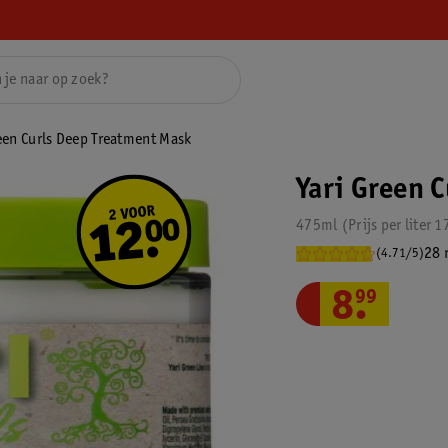
een Curls Deep Treatment Mask
Yari Green 
475ml
Prijs per
liter
1
28 
(4.71/5)
8
.
99