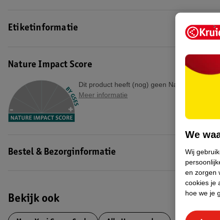
Etiketinformatie
Nature Impact Score
Dit product heeft (nog) geen Nature Impact S
Meer informatie
We waa
Wij gebrui
Bestel & Bezorginformatie
persoonlijk
en zorgen w
cookies je 
hoe we je 
Bekijk ook