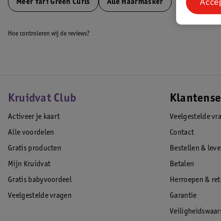
Acce
Meer
Yari Green Curls
Alle Haarmasker
Hoe controleren wij de reviews?
Kruidvat Club
Klantense
Activeer je kaart
Veelgestelde vr
Alle voordelen
Contact
Gratis producten
Bestellen & lev
Mijn Kruidvat
Betalen
Gratis babyvoordeel
Herroepen & re
Veelgestelde vragen
Garantie
Veiligheidswaa