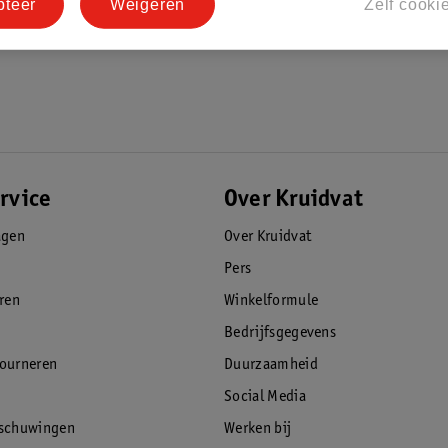
pteer
Weigeren
Zelf cooki
rvice
Over Kruidvat
agen
Over Kruidvat
Pers
eren
Winkelformule
Bedrijfsgegevens
tourneren
Duurzaamheid
Social Media
rschuwingen
Werken bij