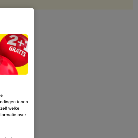
te
iedingen tonen
 zelf welke
formatie over