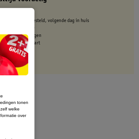
 in de winkel
oor 22:00 uur besteld, volgende dag in huis
zorgd vanaf 50.00
eren binnen 30 dagen
met je Kruidvat kaart
te
iedingen tonen
 zelf welke
formatie over