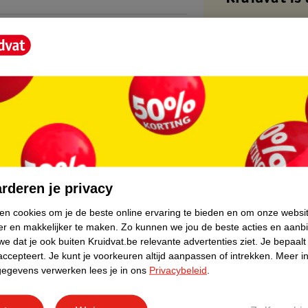
Gratis ophalen
Op werkdagen v
Gratis thuisbe
Gratis retourn
Gratis punten 
core.
rderen je privacy
ken cookies om je de beste online ervaring te bieden en om onze websi
er en makkelijker te maken.
Zo kunnen we jou de beste acties en aanb
e dat je ook buiten Kruidvat.be relevante advertenties ziet.
Je bepaalt
accepteert.
Je kunt je voorkeuren altijd aanpassen of intrekken.
Meer in
gegevens verwerken lees je in ons
Privacybeleid
.