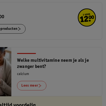
.00
ieproducten
Welke multivitamine neem je als je
zwanger bent?
calcium
Lees meer
altijd voordelig