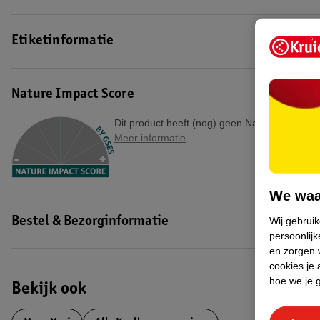
Etiketinformatie
Nature Impact Score
Dit product heeft (nog) geen Nature Impact S
Meer informatie
We waa
Wij gebrui
Bestel & Bezorginformatie
persoonlijk
en zorgen w
cookies je 
hoe we je 
Bekijk ook