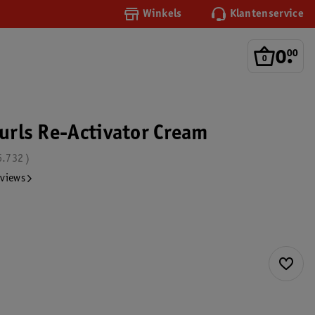
Winkels
Klantenservice
0
.
00
Curls Re-Activator Cream
6.732
eviews