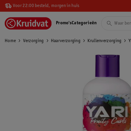
Voor 22:00 besteld, morgen in huis
Promo's
Categorieën
Home
Verzorging
Haarverzorging
Krullenverzorging
Y