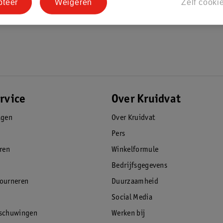
pteer
Weigeren
Zelf cooki
rvice
Over Kruidvat
agen
Over Kruidvat
Pers
eren
Winkelformule
Bedrijfsgegevens
tourneren
Duurzaamheid
Social Media
rschuwingen
Werken bij