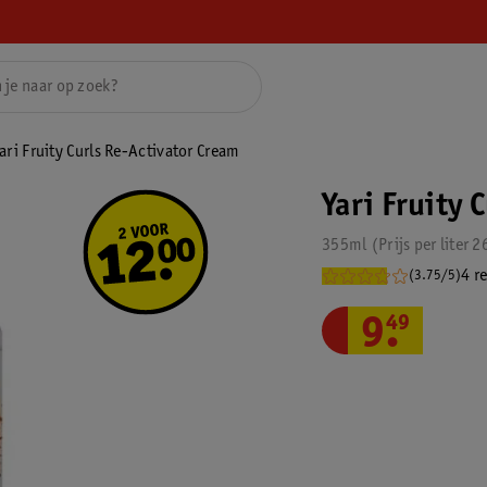
ari Fruity Curls Re-Activator Cream
Yari Fruity 
355ml
Prijs per
liter
2
4 r
(3.75/5)
9
.
49