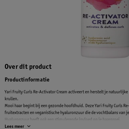
Over dit product
Productinformatie
Yari Fruity Curls Re-Activator Cream activeert en herstelt je natuurlijke
krullen.
Mooi haar begint bij een gezonde hoofdhuid. Deze Yari Fruity Curls R
fruitextracten en veganistische hyaluronzuur die de vochtbalans van j
Hyaluronzuur heeft ook een stimulerende invloed op je haargroei.
EAN code:8717931607872
Lees meer