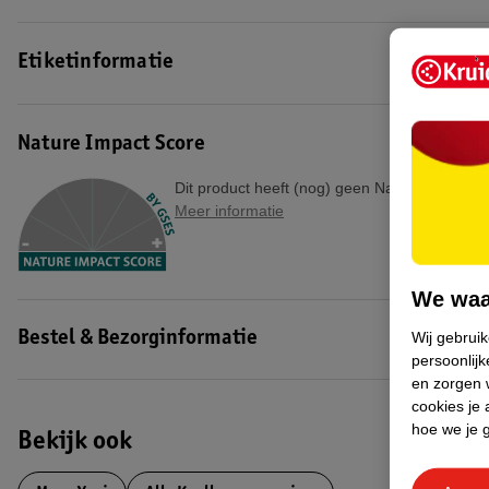
voor je hoofdhuid en haar in balans houdt. Daarnaast heeft hyaluronz
EAN code:8717931607711
Etiketinformatie
Nature Impact Score
Dit product heeft (nog) geen Nature Impact S
Meer informatie
We waa
Wij gebrui
Bestel & Bezorginformatie
persoonlijk
en zorgen w
cookies je 
hoe we je 
Bekijk ook