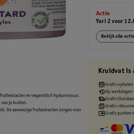
Actie
Yari 2 voor 12
Bekijk alle act
Kruidvat is 
Gratis ophalen
Op werkdagen v
t fruitextracten en veganistich hyaluronzuur.
Gratis thuisbe
van je krullen.
Gratis retourn
eid. De aanwezige fruitextracten zorgen voor
Gratis punten 
nistisch hyaluronzuur dat de vochtbalans