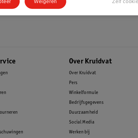
pteer
Weigeren
Zelf cooki
rvice
Over Kruidvat
agen
Over Kruidvat
Pers
eren
Winkelformule
Bedrijfsgegevens
tourneren
Duurzaamheid
Social Media
rschuwingen
Werken bij