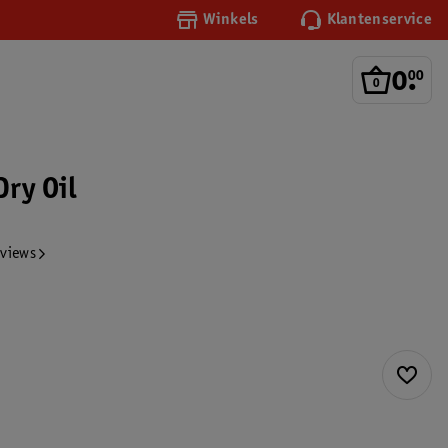
Winkels
Klantenservice
0
.
00
Dry Oil
eviews