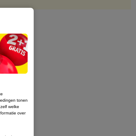
te
iedingen tonen
 zelf welke
formatie over