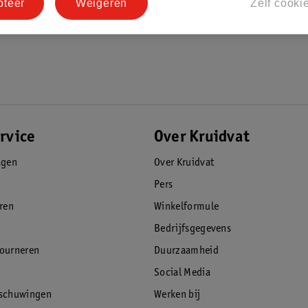
pteer
Weigeren
Zelf cooki
rvice
Over Kruidvat
agen
Over Kruidvat
Pers
eren
Winkelformule
Bedrijfsgegevens
tourneren
Duurzaamheid
Social Media
rschuwingen
Werken bij