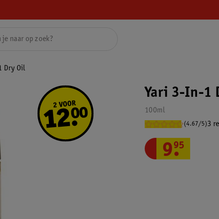
1 Dry Oil
Yari 3-In-1 
100ml
3 r
(4.67/5)
9
.
95