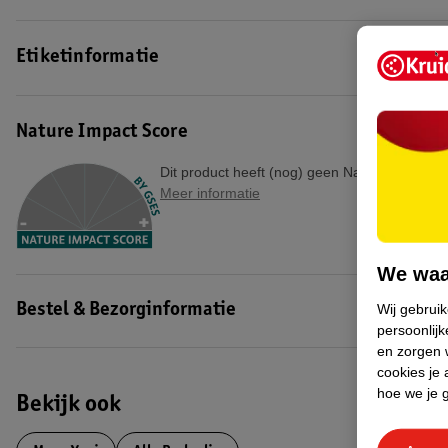
Etiketinformatie
Nature Impact Score
Dit product heeft (nog) geen Nature Impact S
Meer informatie
We waa
Wij gebrui
Bestel & Bezorginformatie
persoonlijk
en zorgen w
cookies je 
hoe we je 
Bekijk ook