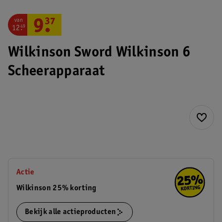
van
9
.
37
12
.
49
Wilkinson Sword Wilkinson 6
Scheerapparaat
Actie
Wilkinson 25% korting
Bekijk alle actieproducten