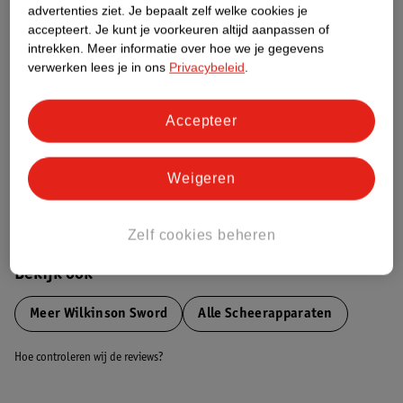
advertenties ziet.
Je bepaalt zelf welke cookies je
Etiketinformatie
accepteert.
Je kunt je voorkeuren altijd aanpassen of
intrekken.
Meer informatie over hoe we je gegevens
Nature Impact Score
verwerken lees je in ons
Privacybeleid
.
Dit product heeft (nog) geen Nature
Impact Score.
Accepteer
Meer informatie
Weigeren
Bestel & Bezorginformatie
Zelf cookies beheren
Bekijk ook
Meer
Wilkinson Sword
Alle Scheerapparaten
Hoe controleren wij de reviews?