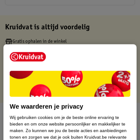
Kruidvat is altijd voordelig
Gratis ophalen in de winkel
Op werkdagen voor 22:00 uur besteld, volgende dag in huis
Gratis thuisbezorgd vanaf 50.00
Gratis retourneren binnen 30 dagen
Gratis punten met je Kruidvat kaart
We waarderen je privacy
Over dit product
Wij gebruiken cookies om je de beste online ervaring te
bieden en om onze website persoonlijker en makkelijker te
Productinformatie
maken.
Zo kunnen we jou de beste acties en aanbiedingen
tonen en zorgen we dat je ook buiten Kruidvat.be relevante