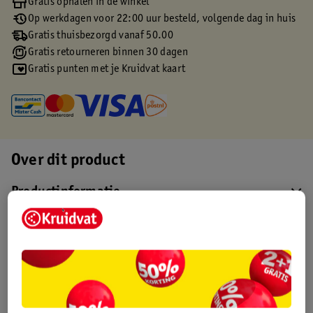
Gratis ophalen in de winkel
Op werkdagen voor 22:00 uur besteld, volgende dag in huis
Gratis thuisbezorgd vanaf 50.00
Gratis retourneren binnen 30 dagen
Gratis punten met je Kruidvat kaart
Over dit product
Productinformatie
Etiketinformatie
Nature Impact Score
Dit product heeft (nog) geen Nature
Impact Score.