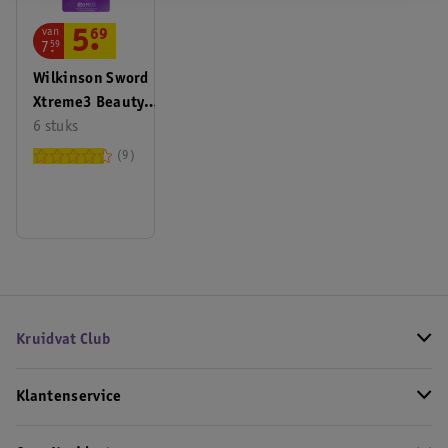
van
5
.
69
7
.
59
Wilkinson Sword
Xtreme3 Beauty
Wegwerpscheermesjes
6 stuks
9
Kruidvat Club
Klantenservice