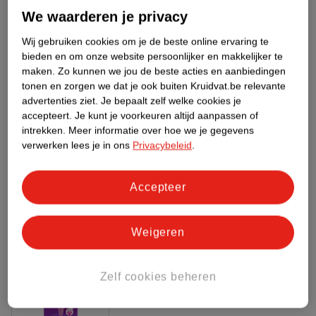
Meer informatie
We waarderen je privacy
Wij gebruiken cookies om je de beste online ervaring te
bieden en om onze website persoonlijker en makkelijker te
Bestel & Bezorginformatie
maken.
Zo kunnen we jou de beste acties en aanbiedingen
tonen en zorgen we dat je ook buiten Kruidvat.be relevante
advertenties ziet.
Je bepaalt zelf welke cookies je
accepteert.
Je kunt je voorkeuren altijd aanpassen of
Bekijk ook
intrekken.
Meer informatie over hoe we je gegevens
verwerken lees je in ons
Privacybeleid
.
Meer
Wilkinson Sword
Alle Scheermesjes
Accepteer
Hoe controleren wij de reviews?
ANDEREN KOCHTEN OOK
Weigeren
Zelf cookies beheren