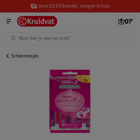
Voor 22:00 besteld, morgen in huis
0
.
00
Scheermesjes