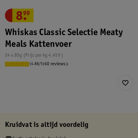
8
.
99
Whiskas Classic Selectie Meaty
Meals Kattenvoer
24 x 85g
Prijs per
kg
4.459
40 reviews
(4.88/5)
Kruidvat is altijd voordelig