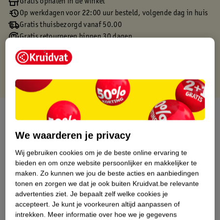
Gratis ophalen in de winkel
Op werkdagen voor 22:00 uur besteld, volgende dag in huis
Gratis thuisbezorgd vanaf 50.00
Gratis retourneren binnen 30 dagen
Gratis punten met je Kruidvat kaart
Over dit product
We waarderen je privacy
Productinformatie
Wij gebruiken cookies om je de beste online ervaring te
bieden en om onze website persoonlijker en makkelijker te
Etiketinformatie
maken.
Zo kunnen we jou de beste acties en aanbiedingen
tonen en zorgen we dat je ook buiten Kruidvat.be relevante
Nature Impact Score
advertenties ziet.
Je bepaalt zelf welke cookies je
accepteert.
Je kunt je voorkeuren altijd aanpassen of
Dit product heeft (nog) geen Nature
intrekken.
Meer informatie over hoe we je gegevens
Impact Score.