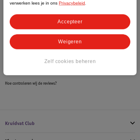
verwerken lees je in ons
Privacybeleid
.
Meer informatie
Accepteer
Bestel & Bezorginformatie
Weigeren
Bekijk ook
Zelf cookies beheren
Meer
Whiskas
Alle Diervoeding
Hoe controleren wij de reviews?
Kruidvat Club