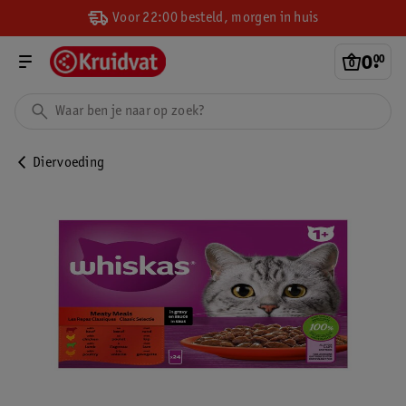
Voor 22:00 besteld, morgen in huis
0
.
00
Diervoeding